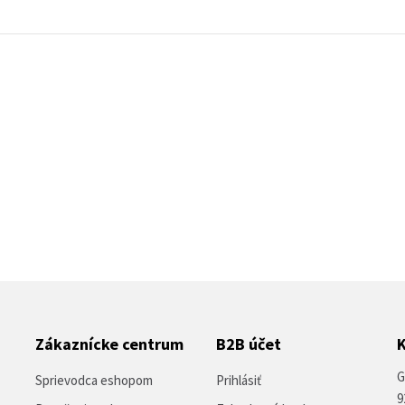
Zákaznícke centrum
B2B účet
G
Sprievodca eshopom
Prihlásiť
9