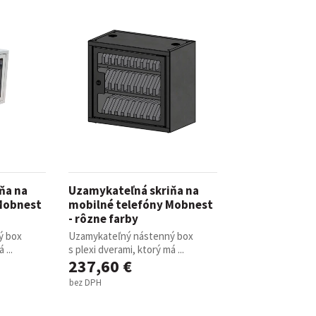
non-stop prevádzky
Zdravotnícke a oše
vé stoličky
Stoličky pre gastr
asážne ležadlá
ka
Nemocničné postele
Stoličky, kreslá a se
Prebaľovacie pulty
Dielenské vozíky a
inštrumenty
Infúzne stojany
ecializovaným určením
tojany s košmi
rádla a odpadu
 žiariče
ňa na
Uzamykateľná skriňa na
Vešiaky
Mobnest
mobilné telefóny Mobnest
- rôzne farby
Trubkové systémy 
ý box
Uzamykateľný nástenný box
vé regály
 ...
s plexi dverami, ktorý má ...
ly
Regály do obchodu
237,60 €
bez DPH
Drevený nábytok p