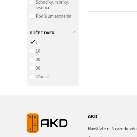
Schodíky, rebríky,
lešenia
Podľa umiestnenia
POČET DVERÍ
1
10
20
30
Viac
AKD
Navštívte našu vzorkovňu