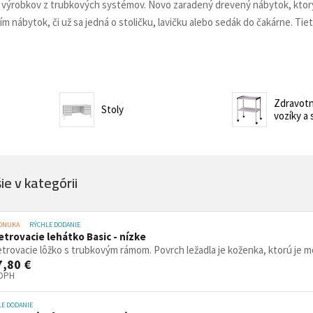
non-stop prevádzky
 výrobkov z trubkových systémov. Novo zaradený drevený nábytok, ktorý 
Zdravotnícke a oše
 nábytok, či už sa jedná o stoličku, lavičku alebo sedák do čakárne. Tie
vé stoličky
Stoličky pre gastr
asážne ležadlá
ka
Nemocničné postele
Stoličky, kreslá a se
Prebaľovacie pulty
Dielenské vozíky a
Zdravotní
Stoly
vozíky a 
inštrumenty
Infúzne stojany
ecializovaným určením
tojany s košmi
rádla a odpadu
 žiariče
e v kategórii
Vešiaky
Trubkové systémy 
PONUKA
RÝCHLE DODANIE
etrovacie lehátko Basic - nízke
vé regály
ly
trovacie lôžko s trubkovým rámom. Povrch ležadla je koženka, ktorú je mo
Regály do obchodu
7,80 €
 DPH
Drevený nábytok p
LE DODANIE