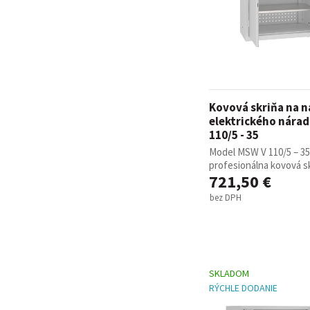
Kovová skriňa na n
elektrického nára
110/5 - 35
Model MSW V 110/5 – 35
profesionálna kovová skr
721,50 €
bez DPH
SKLADOM
RÝCHLE DODANIE