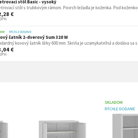
etrovací stôl Basic - vysoký
trovací stôl s trubkovým rámom. Povrch ležadla je koženka. Pod koženkou 
2,28 €
 DPH
DOM
RÝCHLE DODANIE
ový šatník 2-dverový Sum 320 W
dardný kovový šatník šírky 600 mm. Skriňa je uzamykateľná a dodáva sa s 2
3,04 €
 DPH
SKLADOM
RÝCHLE DODANIE