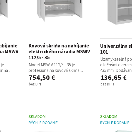
abíjanie
Kovová skriňa na nabíjanie
Univerzálna s
dia MSWV
elektrického náradia MSWV
101
112/5 - 35
Uzamykateľná pol
 je
Model MSW V 112/5 - 35 je
otočnými dverami,
iňa ...
profesionálna kovová skriňa ...
435 mm. Dodávaná 
754,50 €
136,65 €
bez DPH
bez DPH
SKLADOM
SKLADOM
RÝCHLE DODANIE
RÝCHLE DODANIE