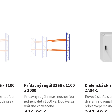
6 x 1100
Prídavný regál 3366 x 1100
Dielenská skr
x 1000
ZA84-1
nosnosťou
Prídavný regál s max. nosnosťou
Kovová skriňa s 
Dodáva sa
jednej palety 1000 kg. Dodáva sa
dverami s dvoma 
vrátane kotviaceho ...
príplatok je možné