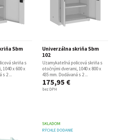
kriňa Sbm
Univerzálna skriňa Sbm
102
icová skriňa s
Uzamykateľná policová skriňa s
 1040 x 600 x
otočnými dverami, 1040 x 800 x
s 2 ...
435 mm. Dodávaná s 2 ...
175,95 €
bez DPH
SKLADOM
RÝCHLE DODANIE