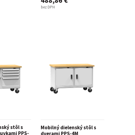
488,86 €
bez DPH
ský stôl s
Mobilný dielenský stôl s
suvkami PPS-
dverami PPS-4M