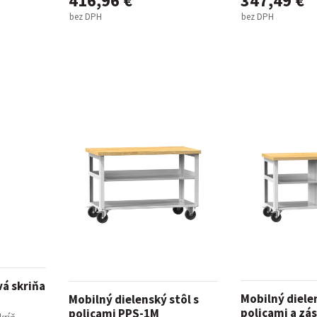
416,96 €
347,49 €
bez DPH
bez DPH
á skriňa
Mobilný dielen
Mobilný dielenský stôl s
policami a zá
policami PPS-1M