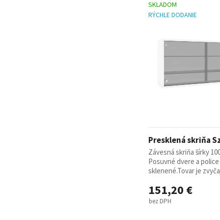
SKLADOM
RÝCHLE DODANIE
Presklená skriňa Sz
Závesná skriňa šírky 10
Posuvné dvere a police
sklenené.Tovar je zvyčaj
151,20 €
bez DPH