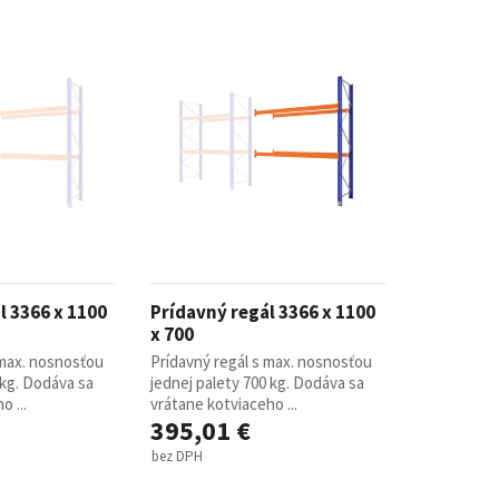
l 3366 x 1100
Prídavný regál 3366 x 1100
x 700
 max. nosnosťou
Prídavný regál s max. nosnosťou
 kg. Dodáva sa
jednej palety 700 kg. Dodáva sa
 ...
vrátane kotviaceho ...
395,01 €
bez DPH