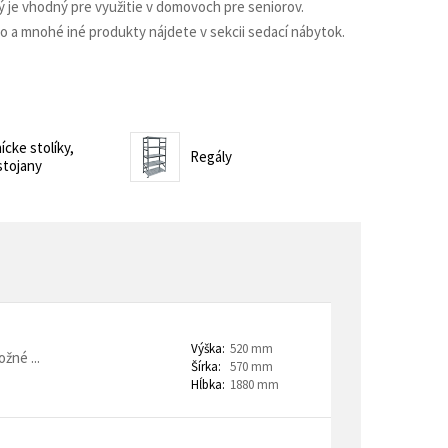
je vhodný pre využitie v domovoch pre seniorov.
trovacie nočné stolíky
to a mnohé iné produkty nájdete v sekcii sedací nábytok.
o a horeca
denie
Barové stoličky
 kontajnery
cke stolíky,
Regály
stojany
- Lean Manufacturing
Výška:
520 mm
žné ...
Šírka:
570 mm
Hĺbka:
1880 mm
re domovy seniorov