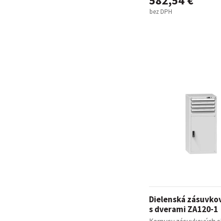
582,54 €
bez DPH
Dielenská zásuvkov
s dverami ZA120-1