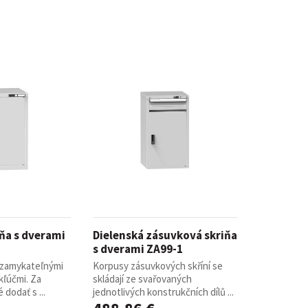
iňa s dverami
Dielenská zásuvková skriňa
s dverami ZA99-1
uzamykateľnými
Korpusy zásuvkových skříní se
kľúčmi. Za
skládají ze svařovaných
 dodať s ...
jednotlivých konstrukčních dílů ...