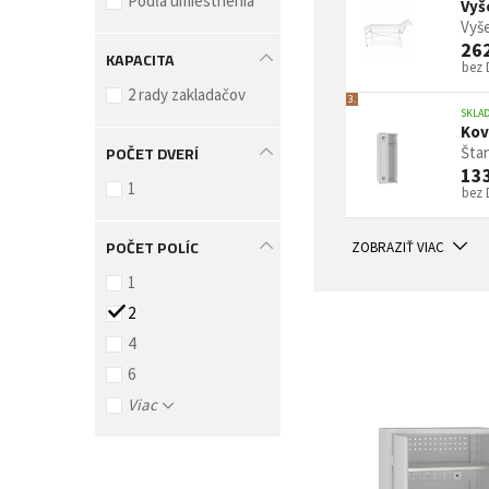
Podľa umiestnenia
Vyš
Vyše
26
KAPACITA
bez
2 rady zakladačov
3.
SKLA
Kov
POČET DVERÍ
Štan
13
1
bez
POČET POLÍC
ZOBRAZIŤ VIAC
1
2
4
6
Viac