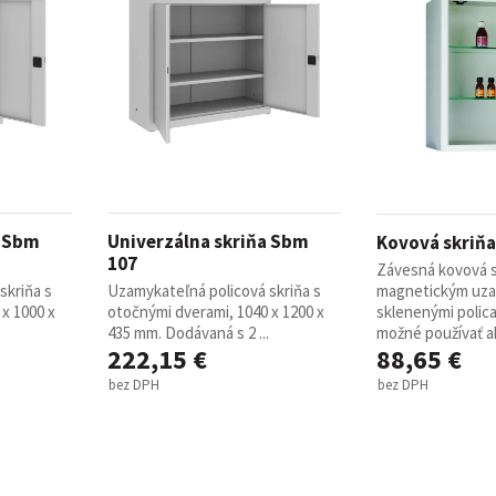
a Sbm
Univerzálna skriňa Sbm
Kovová skriňa
107
Závesná kovová s
skriňa s
Uzamykateľná policová skriňa s
magnetickým uza
x 1000 x
otočnými dverami, 1040 x 1200 x
sklenenými polica
435 mm. Dodávaná s 2 ...
možné používať ak
222,15 €
88,65 €
bez DPH
bez DPH