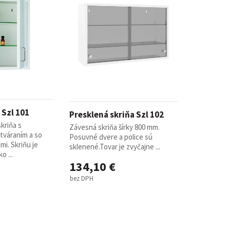
 Szl 101
Presklená skriňa Szl 102
kriňa s
Závesná skriňa šírky 800 mm.
tváraním a so
Posuvné dvere a police sú
mi. Skriňu je
sklenené.Tovar je zvyčajne ...
o ...
134,10 €
bez DPH