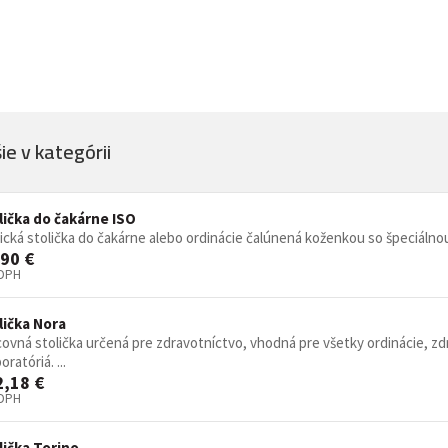
non-stop prevádzky
Zdravotnícke a oše
vé stoličky
Stoličky pre gastr
asážne ležadlá
ka
Nemocničné postele
Stoličky, kreslá a se
Prebaľovacie pulty
e v kategórii
Dielenské vozíky a
inštrumenty
Infúzne stojany
ecializovaným určením
tojany s košmi
lička do čakárne ISO
rádla a odpadu
ická stolička do čakárne alebo ordinácie čalúnená koženkou so špeciálnou 
 žiariče
90 €
 DPH
Vešiaky
Trubkové systémy 
lička Nora
vé regály
ovná stolička určená pre zdravotníctvo, vhodná pre všetky ordinácie, zd
ly
Regály do obchodu
oratóriá. ...
2,18 €
 DPH
Drevený nábytok p
lička Torino