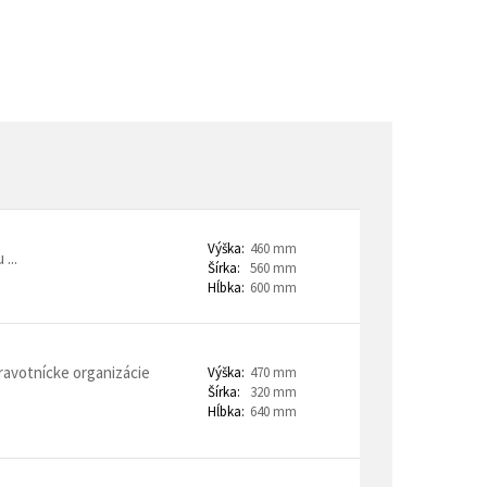
trovacie nočné stolíky
o a horeca
denie
Barové stoličky
 kontajnery
Výška:
460 mm
...
Šírka:
560 mm
Hĺbka:
600 mm
- Lean Manufacturing
ravotnícke organizácie
Výška:
470 mm
Šírka:
320 mm
Hĺbka:
640 mm
re domovy seniorov