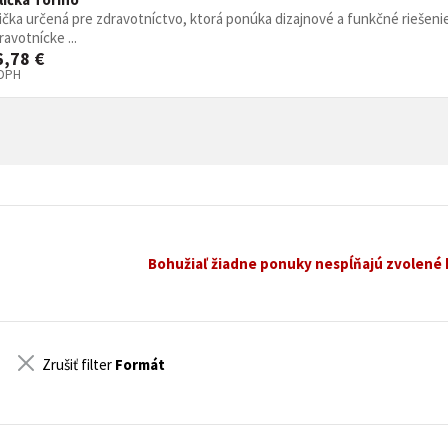
ička určená pre zdravotníctvo, ktorá ponúka dizajnové a funkčné riešeni
ravotnícke ...
6,78 €
 DPH
Bohužiaľ žiadne ponuky nespĺňajú zvolené k
Zrušiť filter
Formát