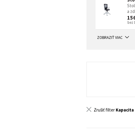
Stol
a zd
15
bez
ZOBRAZIŤ VIAC
Zrušiť filter
Kapacita