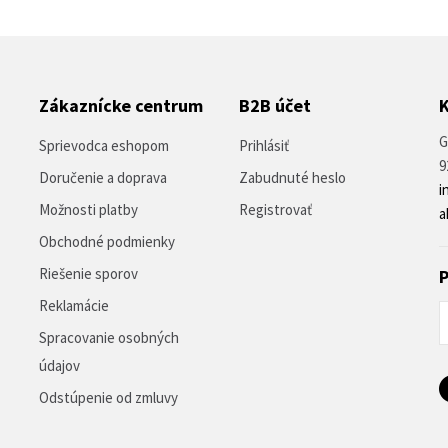
Zákaznícke centrum
B2B účet
G
Sprievodca eshopom
Prihlásiť
9
Doručenie a doprava
Zabudnuté heslo
i
Možnosti platby
Registrovať
a
Obchodné podmienky
Riešenie sporov
P
Reklamácie
Spracovanie osobných
údajov
Odstúpenie od zmluvy