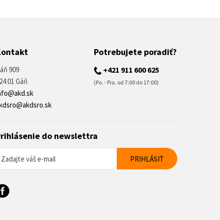
Kontakt
Potrebujete poradiť?
áň 909
+421 911 600 625
24 01 Gáň
(Po. - Pia. od 7:00 do 17:00)
nfo@akd.sk
kdsro@akdsro.sk
rihlásenie do newslettra