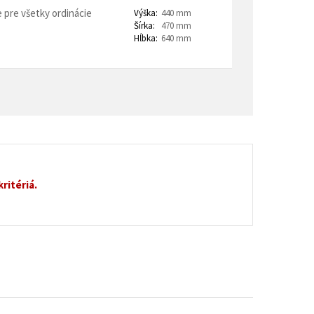
e pre všetky ordinácie
Výška:
440 mm
Šírka:
470 mm
Hĺbka:
640 mm
ritériá.