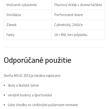
Vnútorné vybavenie
Plastový držiak s dvoma háčikmi
Ventilácia
Perforované dvere
Zámok
Cylindrický, 2 kľúče
Farby
16 × RAL bez príplatku
Odporúčané použitie
Skriňa MSUS 2552 je ideálna najmä pre:
školy a školské šatne
verejné budovy a športoviská
úzke chodby so striktnými požiarnymi normami