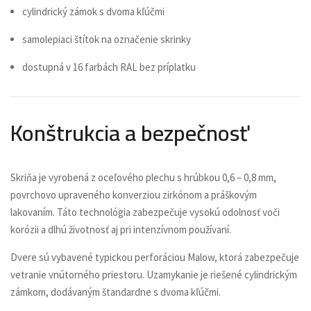
cylindrický zámok s dvoma kľúčmi
samolepiaci štítok na označenie skrinky
dostupná v 16 farbách RAL bez príplatku
Konštrukcia a bezpečnosť
Skriňa je vyrobená z oceľového plechu s hrúbkou 0,6 – 0,8 mm,
povrchovo upraveného konverziou zirkónom a práškovým
lakovaním. Táto technológia zabezpečuje vysokú odolnosť voči
korózii a dlhú životnosť aj pri intenzívnom používaní.
Dvere sú vybavené typickou perforáciou Malow, ktorá zabezpečuje
vetranie vnútorného priestoru. Uzamykanie je riešené cylindrickým
zámkom, dodávaným štandardne s dvoma kľúčmi.