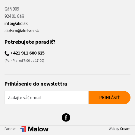
Gáň 909
924 01 Gáň
info@akd.sk
akdsro@akdsro.sk
Potrebujete poradiť?
+421 911 600 625
(Po. - Pia. od 7:00 do 17:00)
Prihlásenie do newslettra
Partner:
Web by
Cream