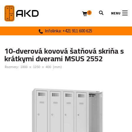
0
MENU
Infolinka: +421 911 600 625
10-dverová kovová šatňová skriňa s
krátkymi dverami MSUS 2552
Rozmery:
1800
x
1250
x
400
(mm)