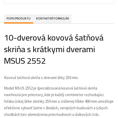
POPIS PRODUKTU
KONTAKTNÝ FORMULÁR
10-dverová kovová šatňová
skriňa s krátkymi dverami
MSUS 2552
Kovová šatňová skriňa s dverami šírky 250 mm.
Model MSUS 2552 je špecializovaná kovová šatňová skriňa
navrhnutá pre priestory, kde je každý centimeter rozhodujúci.
Vďaka úzkej šírke skrinky 250 mm a zníženej hĺbke 400 mm umožňuje
efektívne vybaviť šatne v školách, verejných budovách a úzkych
chodbách bez obmedzenia priechodnosti a únikových trás.