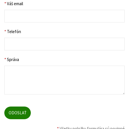
*
Váš email
*
Telefón
*
Správa
*
Všetky položky formulára sú povinné