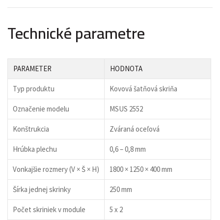
Technické parametre
PARAMETER
HODNOTA
Typ produktu
Kovová šatňová skriňa
Označenie modelu
MSUS 2552
Konštrukcia
Zváraná oceľová
Hrúbka plechu
0,6 – 0,8 mm
Vonkajšie rozmery (V × Š × H)
1800 × 1250 × 400 mm
Šírka jednej skrinky
250 mm
Počet skriniek v module
5 x 2