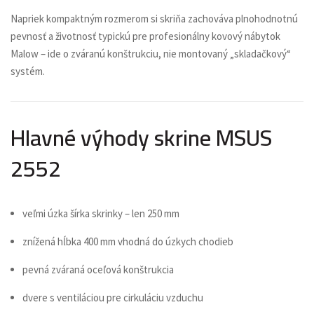
Napriek kompaktným rozmerom si skriňa zachováva plnohodnotnú
pevnosť a životnosť typickú pre profesionálny kovový nábytok
Malow – ide o zváranú konštrukciu, nie montovaný „skladačkový“
systém.
Hlavné výhody skrine MSUS
2552
veľmi úzka šírka skrinky – len 250 mm
znížená hĺbka 400 mm vhodná do úzkych chodieb
pevná zváraná oceľová konštrukcia
dvere s ventiláciou pre cirkuláciu vzduchu