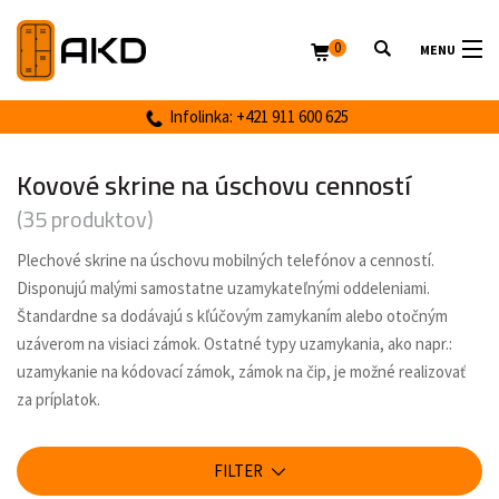
0
MENU
Infolinka: +421 911 600 625
Kovové skrine na úschovu cenností
(35 produktov)
Plechové skrine na úschovu mobilných telefónov a cenností.
Disponujú malými samostatne uzamykateľnými oddeleniami.
Štandardne sa dodávajú s kľúčovým zamykaním alebo otočným
uzáverom na visiaci zámok. Ostatné typy uzamykania, ako napr.:
uzamykanie na kódovací zámok, zámok na čip, je možné realizovať
za príplatok.
FILTER