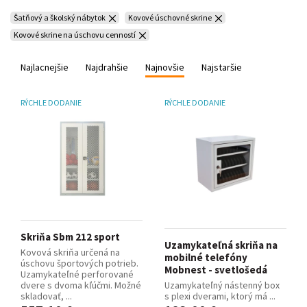
Šatňový a školský nábytok
Kovové úschovné skrine
Kovové skrine na úschovu cenností
Najlacnejšie
Najdrahšie
Najnovšie
Najstaršie
RÝCHLE DODANIE
RÝCHLE DODANIE
Skriňa Sbm 212 sport
Uzamykateľná skriňa na
Kovová skriňa určená na
mobilné telefóny
úschovu športových potrieb.
Mobnest - svetlošedá
Uzamykateľné perforované
dvere s dvoma kľúčmi. Možné
Uzamykateľný nástenný box
skladovať, ...
s plexi dverami, ktorý má ...