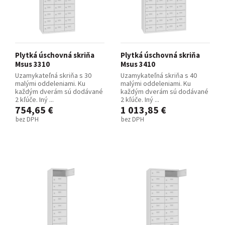
Plytká úschovná skriňa
Plytká úschovná skriňa
Msus 3310
Msus 3410
Uzamykateľná skriňa s 30
Uzamykateľná skriňa s 40
malými oddeleniami. Ku
malými oddeleniami. Ku
každým dverám sú dodávané
každým dverám sú dodávané
2 kľúče. Iný ...
2 kľúče. Iný ...
754,65 €
1 013,85 €
bez DPH
bez DPH