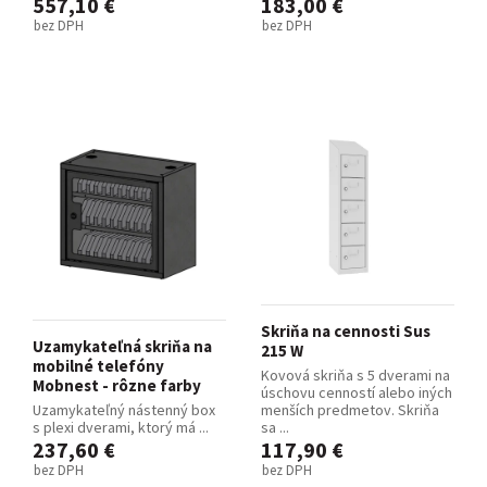
557,10 €
183,00 €
bez DPH
bez DPH
Skriňa na cennosti Sus
Uzamykateľná skriňa na
215 W
mobilné telefóny
Kovová skriňa s 5 dverami na
Mobnest - rôzne farby
úschovu cenností alebo iných
Uzamykateľný nástenný box
menších predmetov. Skriňa
s plexi dverami, ktorý má ...
sa ...
237,60 €
117,90 €
bez DPH
bez DPH