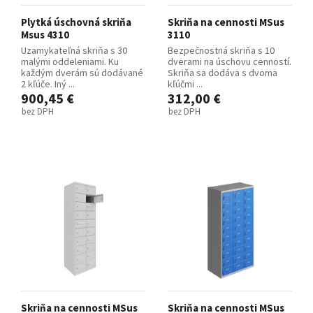
Plytká úschovná skriňa
Skriňa na cennosti MSus
Msus 4310
3110
Uzamykateľná skriňa s 30
Bezpečnostná skriňa s 10
malými oddeleniami. Ku
dverami na úschovu cenností.
každým dverám sú dodávané
Skriňa sa dodáva s dvoma
2 kľúče. Iný ...
kľúčmi ...
900,45 €
312,00 €
bez DPH
bez DPH
Skriňa na cennosti MSus
Skriňa na cennosti MSus