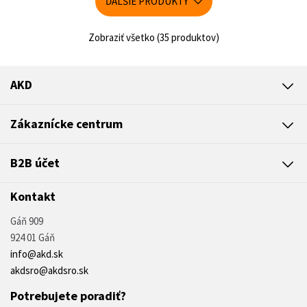
ĎALŠIE PRODUKTY
Zobraziť všetko (35 produktov)
AKD
Zákaznícke centrum
B2B účet
Kontakt
Gáň 909
924 01 Gáň
info@akd.sk
akdsro@akdsro.sk
Potrebujete poradiť?