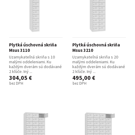
Plytká úschovná skriňa
Plytká úschovná skriňa
Msus 3110
Msus 3210
Uzamykateľná skriňa s 10
Uzamykateľná skriňa s 20
malými oddeleniami. Ku
malými oddeleniami. Ku
každým dverám sú dodávané
každým dverám sú dodávané
2 kľúče. Iný ...
2 kľúče. Iný ...
304,05 €
495,00 €
bez DPH
bez DPH