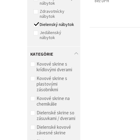
bez DPH
nábytok
Zdravotnícky
nábytok
Dielenský nábytok
Jedálenský
nábytok
KATEGÓRIE
Kovové skrine s
krídlovými dverami
Kovové skrine s
plastovými
zásobníkmi
Kovové skrine na
chemikálie
Dielenské skrine so
zásuvkami / dverami
Dielenské kovové
závesné skrine