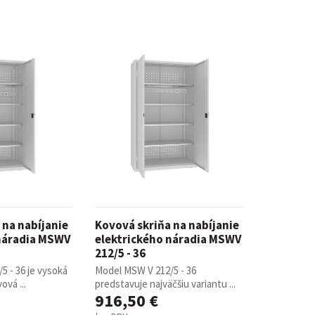
trovacie nočné stolíky
o a horeca
denie
Barové stoličky
 kontajnery
- Lean Manufacturing
 na nabíjanie
Kovová skriňa na nabíjanie
 náradia MSWV
elektrického náradia MSWV
212/5 - 36
5 - 36 je vysoká
Model MSW V 212/5 - 36
ová ...
predstavuje najväčšiu variantu ...
re domovy seniorov
916,50 €