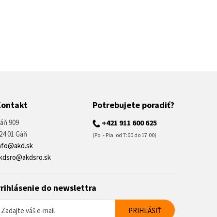
Kontakt
Potrebujete poradiť?
áň 909
+421 911 600 625
24 01 Gáň
(Po. - Pia. od 7:00 do 17:00)
nfo@akd.sk
kdsro@akdsro.sk
rihlásenie do newslettra