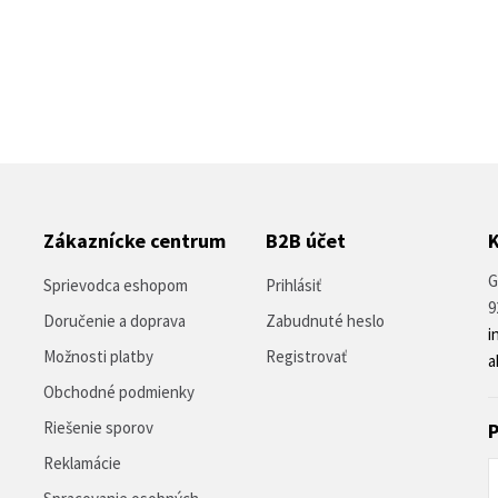
Zákaznícke centrum
B2B účet
G
Sprievodca eshopom
Prihlásiť
9
Doručenie a doprava
Zabudnuté heslo
i
Možnosti platby
Registrovať
a
Obchodné podmienky
Riešenie sporov
P
Reklamácie