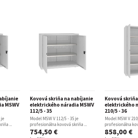
non-stop prevádzky
Zdravotnícke a oše
vé stoličky
Stoličky pre gastr
asážne ležadlá
ka
Nemocničné postele
Stoličky, kreslá a se
Prebaľovacie pulty
Dielenské vozíky a
inštrumenty
Infúzne stojany
ecializovaným určením
tojany s košmi
rádla a odpadu
 žiariče
Vešiaky
Trubkové systémy 
abíjanie
Kovová skriňa na nabíjanie
Kovová skriňa
dia MSWV
elektrického náradia MSWV
elektrického
vé regály
ly
Regály do obchodu
112/5 - 35
210/5 - 36
 je
Model MSW V 112/5 - 35 je
Model MSW V 210/
iňa ...
profesionálna kovová skriňa ...
profesionálna kov
Drevený nábytok p
754,50 €
858,00 €