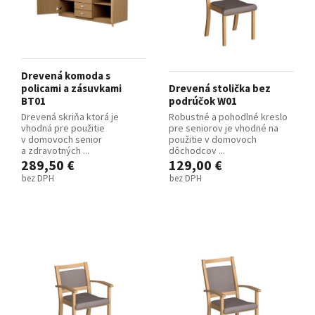
Drevená komoda s
policami a zásuvkami
Drevená stolička bez
BT01
podrúčok W01
Drevená skriňa ktorá je
Robustné a pohodlné kreslo
vhodná pre použitie
pre seniorov je vhodné na
v domovoch senior
použitie v domovoch
a zdravotných ...
dôchodcov ...
289,50 €
129,00 €
bez DPH
bez DPH