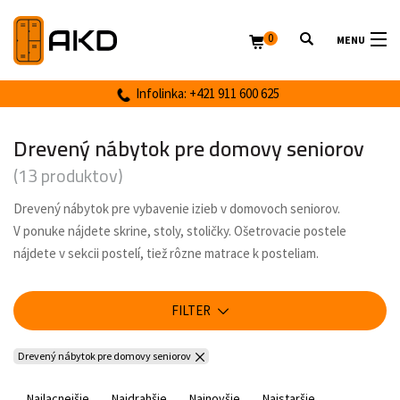
0
MENU
Infolinka: +421 911 600 625
Drevený nábytok pre domovy seniorov
(13 produktov)
Drevený nábytok pre vybavenie izieb v domovoch seniorov.
V ponuke nájdete skrine, stoly, stoličky. Ošetrovacie postele
nájdete v sekcii postelí, tiež rôzne matrace k posteliam.
FILTER
Drevený nábytok pre domovy seniorov
Najlacnejšie
Najdrahšie
Najnovšie
Najstaršie