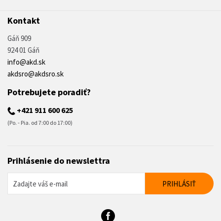
Kontakt
Gáň 909
924 01 Gáň
info@akd.sk
akdsro@akdsro.sk
Potrebujete poradiť?
+421 911 600 625
(Po. - Pia. od 7:00 do 17:00)
Prihlásenie do newslettra