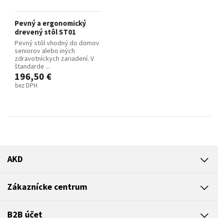
Pevný a ergonomický
drevený stôl ST01
Pevný stôl vhodný do domov
seniorov alebo iných
zdravotníckych zariadení. V
štandarde ...
196,50 €
bez DPH
AKD
Zákaznícke centrum
B2B účet