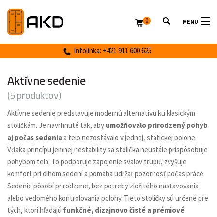
0
MENU
Infolinka: +421 911 600 625
Aktívne sedenie
(5 produktov)
Aktívne sedenie predstavuje modernú alternatívu ku klasickým
stoličkám. Je navrhnuté tak, aby
umožňovalo prirodzený pohyb
aj počas sedenia
a telo nezostávalo v jednej, statickej polohe.
Vďaka princípu jemnej nestability sa stolička neustále prispôsobuje
pohybom tela. To podporuje zapojenie svalov trupu, zvyšuje
komfort pri dlhom sedení a pomáha udržať pozornosť počas práce.
Sedenie pôsobí prirodzene, bez potreby zložitého nastavovania
alebo vedomého kontrolovania polohy. Tieto stoličky sú určené pre
tých, ktorí hľadajú
funkčné, dizajnovo čisté a prémiové