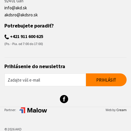
924 01 Gáň
info@akd.sk
akdsro@akdsro.sk
Potrebujete poradiť?
+421 911 600 625
(Po. - Pia. od 7:00 do 17:00)
Prihlásenie do newslettra
Partner:
Web by
Cream
© 2026 AKD