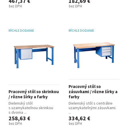
467,37 €
182,69 €
bez DPH
bez DPH
RÝCHLE DODANIE
RÝCHLE DODANIE
Pracovný stôl so
Pracovný stôl so skrinkou
zásuvkami / rôzne šírky a
/ rôzne šírky a farby
farby
Dielenský stôl
Dielenský stôl s centrálne
s uzamykateľnou skrinkou
uzamykateľnými zásuvkami.
s dvoma ...
...
258,63 €
334,62 €
bez DPH
bez DPH