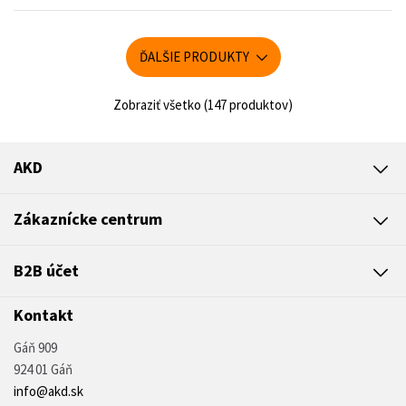
ĎALŠIE PRODUKTY
Zobraziť všetko (147 produktov)
AKD
Zákaznícke centrum
B2B účet
Kontakt
Gáň 909
924 01 Gáň
info@akd.sk