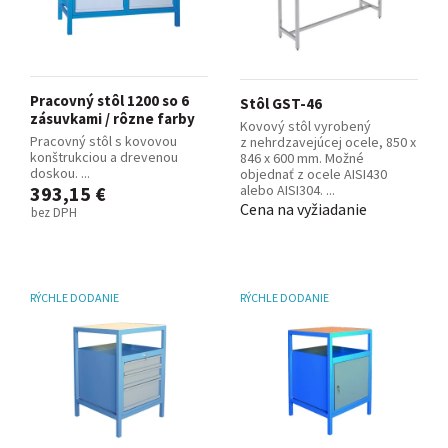
Pracovný stôl 1200 so 6
Stôl GST-46
zásuvkami / rôzne farby
Kovový stôl vyrobený
Pracovný stôl s kovovou
z nehrdzavejúcej ocele, 850 x
konštrukciou a drevenou
846 x 600 mm. Možné
doskou. ...
objednať z ocele AISI430
393,15 €
alebo AISI304. ...
Cena na vyžiadanie
bez DPH
RÝCHLE DODANIE
RÝCHLE DODANIE