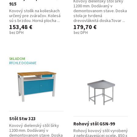
Kovový dielenský stôl šírky
915
1200 mm. Dodávaný v
Kovový stolík na kolieskach
demontovanom stave. Doska
určený pre zváračov. Kolesá
stola je tvrdená
sú s brzdou. Horná plocha ...
drevovláknitá doska.Tovar ...
153,48 €
179,70 €
bez DPH
bez DPH
SKLADOM
RÝCHLE DODANIE
Stôl Stw 323
Rohový stôl GSN-99
Kovový dielenský stôl šírky
1200 mm. Dodávaný v
Rohový kovový stôl vyrobený
demontovanom stave. Doska
z nehrdzavejúcej ocele, 850 x