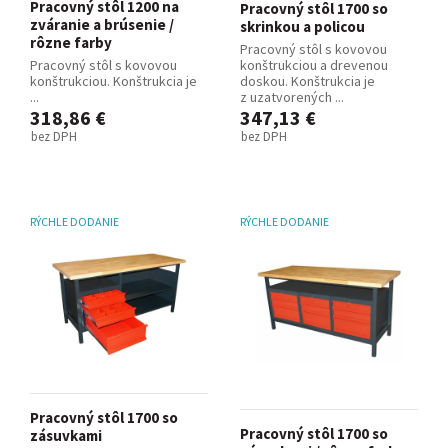
Pracovný stôl 1200 na
Pracovný stôl 1700 so
zváranie a brúsenie /
skrinkou a policou
rôzne farby
Pracovný stôl s kovovou
Pracovný stôl s kovovou
konštrukciou a drevenou
konštrukciou. Konštrukcia je
doskou. Konštrukcia je
...
z uzatvorených ...
318,86 €
347,13 €
bez DPH
bez DPH
RÝCHLE DODANIE
RÝCHLE DODANIE
Pracovný stôl 1700 so
Pracovný stôl 1700 so
zásuvkami