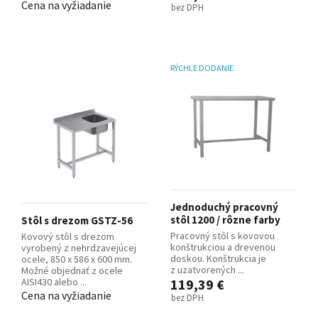
Cena na vyžiadanie
bez DPH
RÝCHLE DODANIE
Jednoduchý pracovný
stôl 1200 / rôzne farby
Stôl s drezom GSTZ-56
Pracovný stôl s kovovou
Kovový stôl s drezom
konštrukciou a drevenou
vyrobený z nehrdzavejúcej
doskou. Konštrukcia je
ocele, 850 x 586 x 600 mm.
z uzatvorených ...
Možné objednať z ocele
AISI430 alebo ...
119,39 €
Cena na vyžiadanie
bez DPH