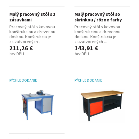
Malý pracovný stôl s 3
Malý pracovný stôl so
zásuvkami
skrinkou / rôzne farby
Pracovný stôl s kovovou
Pracovný stôl s kovovou
konštrukciou a drevenou
konštrukciou a drevenou
doskou. Konštrukcia je
doskou. Konštrukcia je
z uzatvorených ...
z uzatvorených ...
211,26 €
143,91 €
bez DPH
bez DPH
RÝCHLE DODANIE
RÝCHLE DODANIE