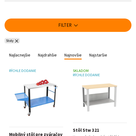
FILTER
Stoly
Najlacnejšie
Najdrahšie
Najnovšie
Najstaršie
RÝCHLE DODANIE
SKLADOM
RÝCHLE DODANIE
Stôl Stw 321
Mobilný stôl pre zváračov