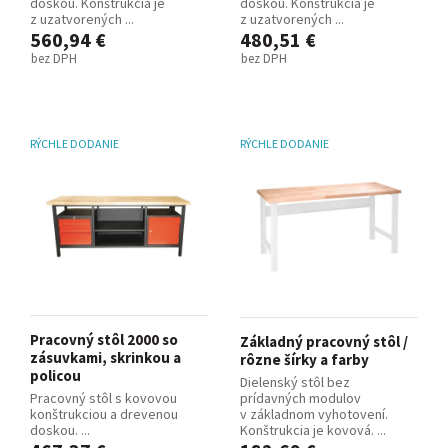
doskou. Konštrukcia je
doskou. Konštrukcia je
z uzatvorených ...
z uzatvorených ...
560,94 €
480,51 €
bez DPH
bez DPH
RÝCHLE DODANIE
RÝCHLE DODANIE
Pracovný stôl 2000 so
Základný pracovný stôl /
zásuvkami, skrinkou a
rôzne šírky a farby
policou
Dielenský stôl bez
Pracovný stôl s kovovou
prídavných modulov
konštrukciou a drevenou
v základnom vyhotovení.
doskou. ...
Konštrukcia je kovová. ...