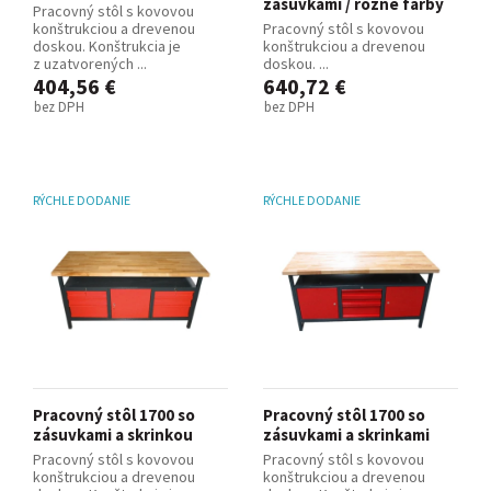
zásuvkami / rôzne farby
Pracovný stôl s kovovou
konštrukciou a drevenou
Pracovný stôl s kovovou
doskou. Konštrukcia je
konštrukciou a drevenou
z uzatvorených ...
doskou. ...
404,56 €
640,72 €
bez DPH
bez DPH
RÝCHLE DODANIE
RÝCHLE DODANIE
Pracovný stôl 1700 so
Pracovný stôl 1700 so
zásuvkami a skrinkou
zásuvkami a skrinkami
Pracovný stôl s kovovou
Pracovný stôl s kovovou
konštrukciou a drevenou
konštrukciou a drevenou