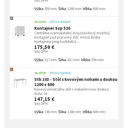
bez DPH
Výška:
850 mm
Šírka:
1200 mm
Hĺbka:
600 mm
2.
SKLADOM
RÝCHLE DODANIE
Kontajner Szp 520
Centrálne uzamykateľný dvojzásuvkový mobilný
kontajner pod pracovný stôl. Horná doska
kontajnera prispôsobiteľná ...
175,50 €
bez DPH
Výška:
517 mm
Šírka:
417 mm
Hĺbka:
556 mm
3.
SKLADOM
RÝCHLE DODANIE
Stb 103 - Stôl s kovovými nohami a doskou
1200 x 600
Kovový univerzálny stôl s melamínovou doskou
stola. Je ...
147,15 €
bez DPH
Výška:
740 mm
Šírka:
1200 mm
Hĺbka:
600 mm