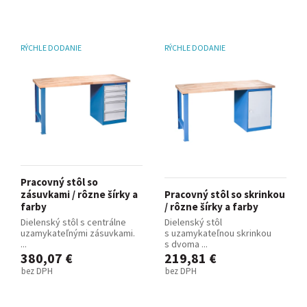
RÝCHLE DODANIE
RÝCHLE DODANIE
Pracovný stôl so
zásuvkami / rôzne šírky a
Pracovný stôl so skrinkou
farby
/ rôzne šírky a farby
Dielenský stôl s centrálne
Dielenský stôl
uzamykateľnými zásuvkami.
s uzamykateľnou skrinkou
...
s dvoma ...
380,07 €
219,81 €
bez DPH
bez DPH