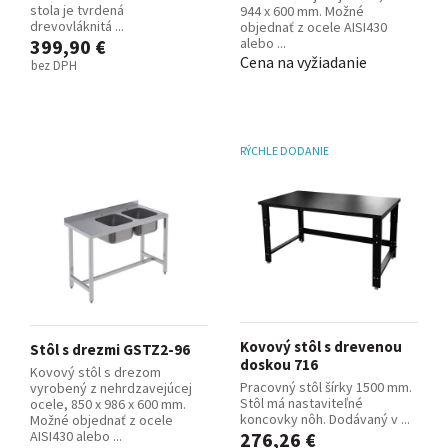
stola je tvrdená
944 x 600 mm. Možné
drevovláknitá ...
objednať z ocele AISI430
399,90 €
alebo ...
Cena na vyžiadanie
bez DPH
RÝCHLE DODANIE
Kovový stôl s drevenou
Stôl s drezmi GSTZ2-96
doskou 716
Kovový stôl s drezom
Pracovný stôl šírky 1500 mm.
vyrobený z nehrdzavejúcej
Stôl má nastaviteľné
ocele, 850 x 986 x 600 mm.
koncovky nôh. Dodávaný v ...
Možné objednať z ocele
AISI430 alebo ...
276,26 €