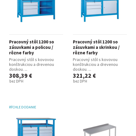
Pracovný stôl 1200 so
Pracovný stôl 1200 so
zásuvkami a policou /
zásuvkami a skrinkou /
rôzne farby
rôzne farby
Pracovný stôl s kovovou
Pracovný stôl s kovovou
konštrukciou a drevenou
konštrukciou a drevenou
doskou. ...
doskou. ...
308,39 €
321,22 €
bez DPH
bez DPH
RÝCHLE DODANIE