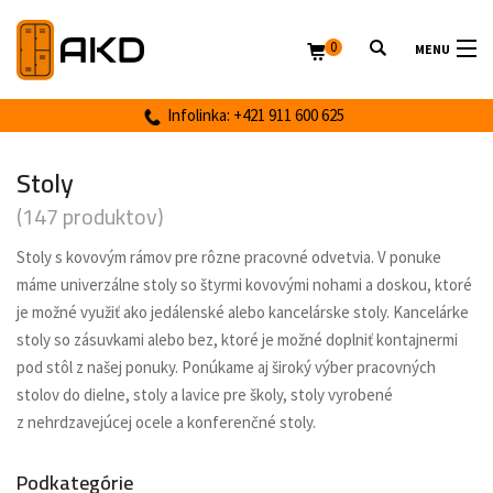
0
MENU
Infolinka: +421 911 600 625
Stoly
(147 produktov)
Stoly s kovovým rámov pre rôzne pracovné odvetvia. V ponuke
máme univerzálne stoly so štyrmi kovovými nohami a doskou, ktoré
je možné využiť ako jedálenské alebo kancelárske stoly. Kancelárke
stoly so zásuvkami alebo bez, ktoré je možné doplniť kontajnermi
pod stôl z našej ponuky. Ponúkame aj široký výber pracovných
stolov do dielne, stoly a lavice pre školy, stoly vyrobené
z nehrdzavejúcej ocele a konferenčné stoly.
Podkategórie