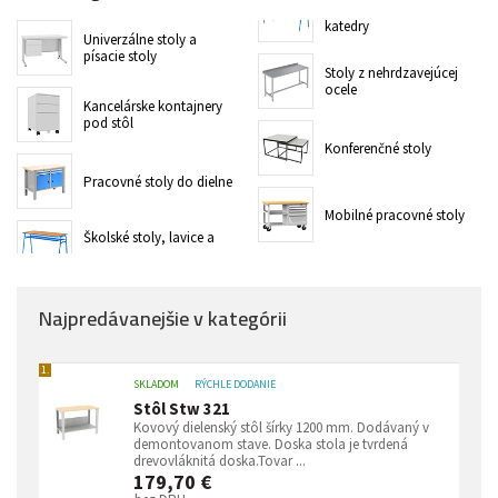
katedry
Univerzálne stoly a
písacie stoly
Stoly z nehrdzavejúcej
ocele
Kancelárske kontajnery
pod stôl
Konferenčné stoly
Pracovné stoly do dielne
Mobilné pracovné stoly
Školské stoly, lavice a
Najpredávanejšie v kategórii
1.
SKLADOM
RÝCHLE DODANIE
Stôl Stw 321
Kovový dielenský stôl šírky 1200 mm. Dodávaný v
demontovanom stave. Doska stola je tvrdená
drevovláknitá doska.Tovar ...
179,70 €