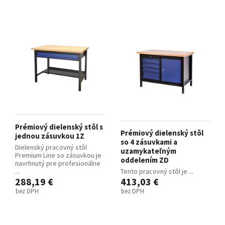
Prémiový dielenský stôl s
Prémiový dielenský stôl
jednou zásuvkou 1Z
so 4 zásuvkami a
Dielenský pracovný stôl
uzamykateľným
Premium Line so zásuvkou je
oddelením ZD
navrhnutý pre profesionálne
...
Tento pracovný stôl je ...
288,19 €
413,03 €
bez DPH
bez DPH