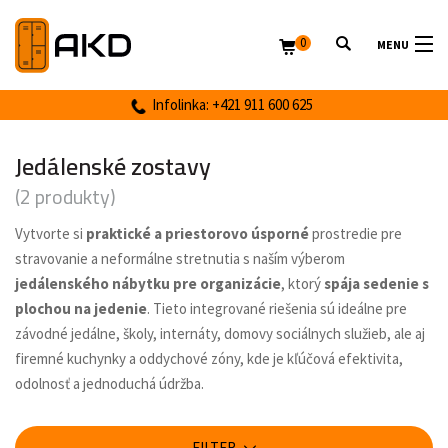
0
MENU
Infolinka: +421 911 600 625
Jedálenské zostavy
(2 produkty)
Vytvorte si
praktické a priestorovo úsporné
prostredie pre
stravovanie a neformálne stretnutia s naším výberom
jedálenského nábytku pre organizácie
, ktorý
spája sedenie s
plochou na jedenie
. Tieto integrované riešenia sú ideálne pre
závodné jedálne, školy, internáty, domovy sociálnych služieb, ale aj
firemné kuchynky a oddychové zóny, kde je kľúčová efektivita,
odolnosť a jednoduchá údržba.
FILTER