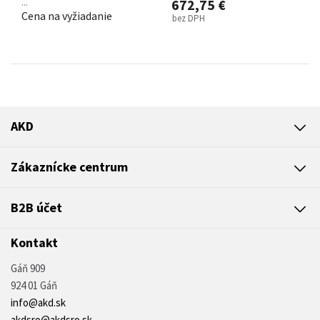
...
672,75 €
Cena na vyžiadanie
bez DPH
AKD
Zákaznícke centrum
B2B účet
Kontakt
Gáň 909
924 01 Gáň
info@akd.sk
akdsro@akdsro.sk