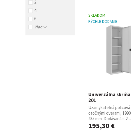
2
4
SKLADOM
6
RÝCHLE DODANIE
Viac
Univerzálna skriň
201
Uzamykateľná policová 
otočnými dverami, 1990 
435 mm. Dodávaná s 2 ...
195,30 €