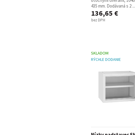
otočnými dverami, 1040 
435 mm. Dodávaná s 2 ...
136,65 €
bez DPH
SKLADOM
RÝCHLE DODANIE
Nízky nadstavec S