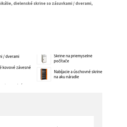
kálie, d
ielenské skrine so zásuvkami / dverami,
trovacie nočné stolíky
o a horeca
denie
Barové stoličky
 kontajnery
Skrine na priemyselné
i / dverami
počítače
é kovové závesné
Nabíjacie a úschovné skrine
na aku náradie
- Lean Manufacturing
re domovy seniorov