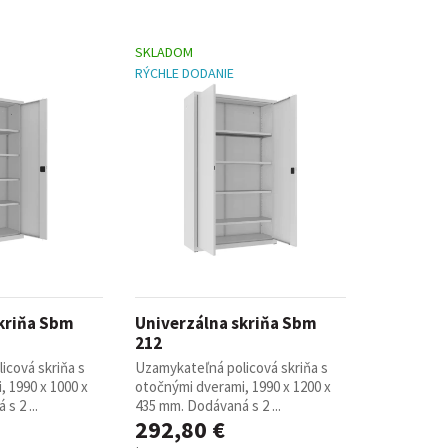
SKLADOM
RÝCHLE DODANIE
kriňa Sbm
Univerzálna skriňa Sbm
212
icová skriňa s
Uzamykateľná policová skriňa s
 1990 x 1000 x
otočnými dverami, 1990 x 1200 x
s 2 ...
435 mm. Dodávaná s 2 ...
292,80 €