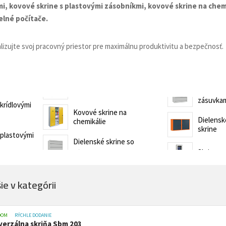
non-stop prevádzky
mi,
kovové skrine s plastovými zásobníkmi, k
ovové skrine na chemi
Zdravotnícke a oše
elné počítače.
vé stoličky
Stoličky pre gastr
asážne ležadlá
ka
Nemocničné postele
Stoličky, kreslá a se
lizujte svoj pracovný priestor pre maximálnu produktivitu a bezpečnosť.
Prebaľovacie pulty
Dielenské vozíky a
inštrumenty
Infúzne stojany
ecializovaným určením
zásuvkam
krídlovými
tojany s košmi
Kovové skrine na
rádla a odpadu
Dielensk
chemikálie
 žiariče
skrine
 plastovými
Vešiaky
Dielenské skrine so
Trubkové systémy 
vé regály
e v kategórii
ly
Regály do obchodu
Drevený nábytok p
DOM
RÝCHLE DODANIE
verzálna skriňa Sbm 203