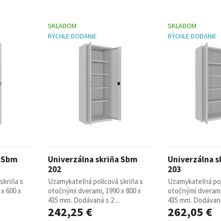
SKLADOM
SKLADOM
RÝCHLE DODANIE
RÝCHLE DODANIE
a Sbm
Univerzálna skriňa Sbm
Univerzálna s
202
203
skriňa s
Uzamykateľná policová skriňa s
Uzamykateľná pol
x 600 x
otočnými dverami, 1990 x 800 x
otočnými dverami,
435 mm. Dodávaná s 2 ...
435 mm. Dodávaná 
242,25 €
262,05 €