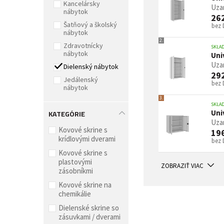
Kancelársky
Uzam
nábytok
26
Šatňový a školský
bez
nábytok
2.
Zdravotnícky
SKLA
nábytok
Uni
Uzam
Dielenský nábytok
29
Jedálenský
bez
nábytok
3.
SKLA
KATEGÓRIE
Uni
Uzam
Kovové skrine s
19
krídlovými dverami
bez
Kovové skrine s
plastovými
ZOBRAZIŤ VIAC
zásobníkmi
Kovové skrine na
chemikálie
Dielenské skrine so
zásuvkami / dverami