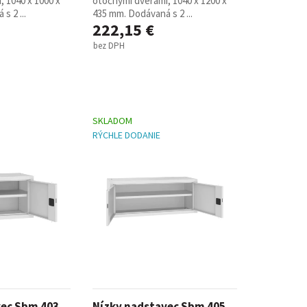
 1040 x 1000 x
otočnými dverami, 1040 x 1200 x
s 2 ...
435 mm. Dodávaná s 2 ...
222,15 €
bez DPH
SKLADOM
RÝCHLE DODANIE
vec Sbm 403
Nízky nadstavec Sbm 405