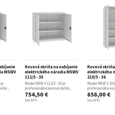
abíjanie
Kovová skriňa na nabíjanie
Kovová skriňa
dia MSWV
elektrického náradia MSWV
elektrického
112/5 - 35
210/5 - 36
 je
Model MSW V 112/5 - 35 je
Model MSW V 210/
iňa ...
profesionálna kovová skriňa ...
profesionálna kov
754,50 €
858,00 €
bez DPH
bez DPH