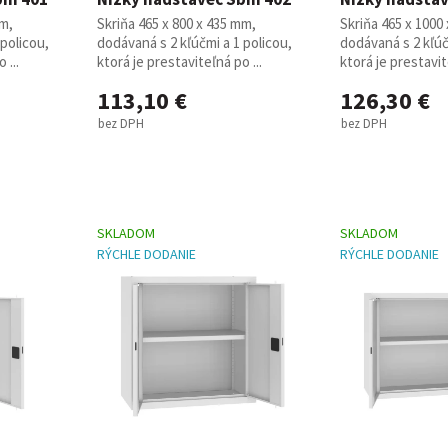
mm,
Skriňa 465 x 800 x 435 mm,
Skriňa 465 x 1000
 policou,
dodávaná s 2 kľúčmi a 1 policou,
dodávaná s 2 kľúč
 ...
ktorá je prestaviteľná po ...
ktorá je prestavit
113,10 €
126,30 €
bez DPH
bez DPH
SKLADOM
SKLADOM
RÝCHLE DODANIE
RÝCHLE DODANIE