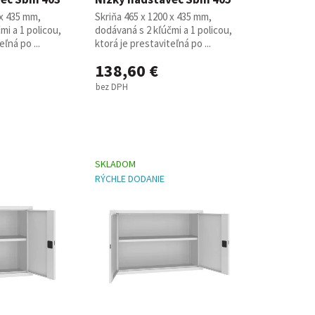
 x 435 mm,
Skriňa 465 x 1200 x 435 mm,
mi a 1 policou,
dodávaná s 2 kľúčmi a 1 policou,
eľná po ...
ktorá je prestaviteľná po ...
138,60 €
bez DPH
SKLADOM
RÝCHLE DODANIE