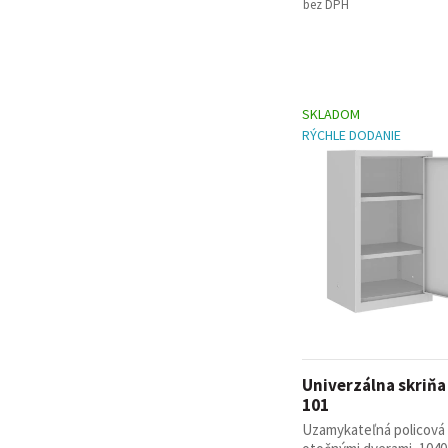
bez DPH
SKLADOM
RÝCHLE DODANIE
Univerzálna skriň
101
Uzamykateľná policová 