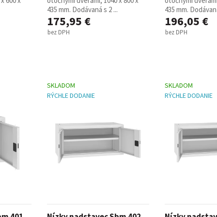
x 600 x
otočnými dverami, 1040 x 800 x
otočnými dverami,
435 mm. Dodávaná s 2 ...
435 mm. Dodávaná 
175,95 €
196,05 €
bez DPH
bez DPH
SKLADOM
SKLADOM
RÝCHLE DODANIE
RÝCHLE DODANIE
bm 401
Nízky nadstavec Sbm 402
Nízky nadsta