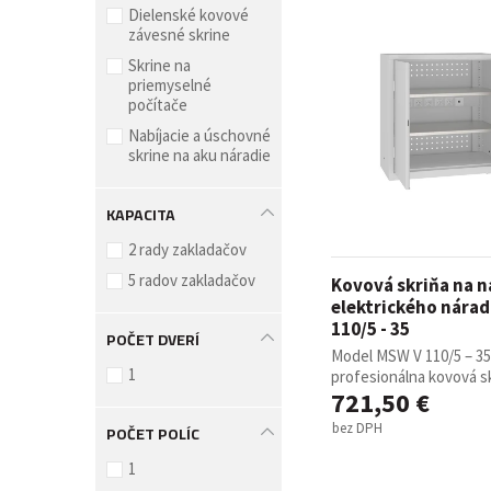
Dielenské kovové
závesné skrine
Skrine na
priemyselné
počítače
Nabíjacie a úschovné
skrine na aku náradie
KAPACITA
2 rady zakladačov
5 radov zakladačov
Kovová skriňa na n
elektrického nára
110/5 - 35
POČET DVERÍ
Model MSW V 110/5 – 35
1
profesionálna kovová skr
721,50 €
bez DPH
POČET POLÍC
1