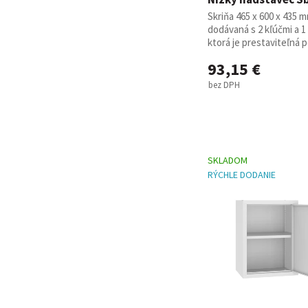
Skriňa 465 x 600 x 435 
dodávaná s 2 kľúčmi a 1
ktorá je prestaviteľná po
93,15 €
bez DPH
SKLADOM
RÝCHLE DODANIE