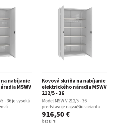
 na nabíjanie
Kovová skriňa na nabíjanie
 náradia MSWV
elektrického náradia MSWV
212/5 - 36
5 - 36 je vysoká
Model MSW V 212/5 - 36
ová ...
predstavuje najväčšiu variantu ...
916,50 €
bez DPH