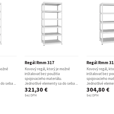
Regál Rmm 317
Regál Rmm 31
 možné
Kovový regál, ktorý je možné
Kovový regál, kt
inštalovať bez použitia
inštalovať bez pou
spojovacieho materiálu.
spojovacieho mate
do seba ...
Jednotlivé elementy sa do seba ...
Jednotlivé elemen
321,30 €
304,80 €
bez DPH
bez DPH