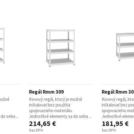
Regál Rmm 309
Regál Rmm 30
 možné
Kovový regál, ktorý je možné
Kovový regál, kt
inštalovať bez použitia
inštalovať bez pou
spojovacieho materiálu.
spojovacieho mate
do seba ...
Jednotlivé elementy sa do seba ...
Jednotlivé elemen
214,65 €
181,95 €
bez DPH
bez DPH