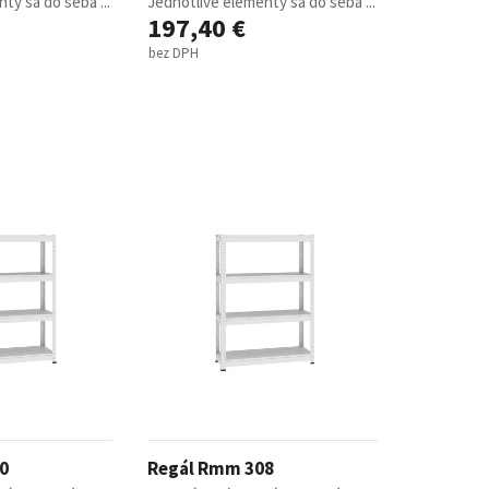
ty sa do seba ...
Jednotlivé elementy sa do seba ...
197,40 €
bez DPH
0
Regál Rmm 308