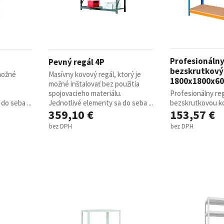
Profesionáln
Pevný regál 4P
bezskrutkový
 možné
Masívny kovový regál, ktorý je
1800x1800x6
možné inštalovať bez použitia
spojovacieho materiálu.
Profesionálny re
do seba ...
Jednotlivé elementy sa do seba ...
bezskrutkovou kon
359,10 €
153,57 €
bez DPH
bez DPH