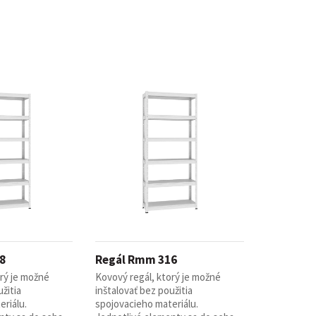
8
Regál Rmm 316
orý je možné
Kovový regál, ktorý je možné
žitia
inštalovať bez použitia
riálu.
spojovacieho materiálu.