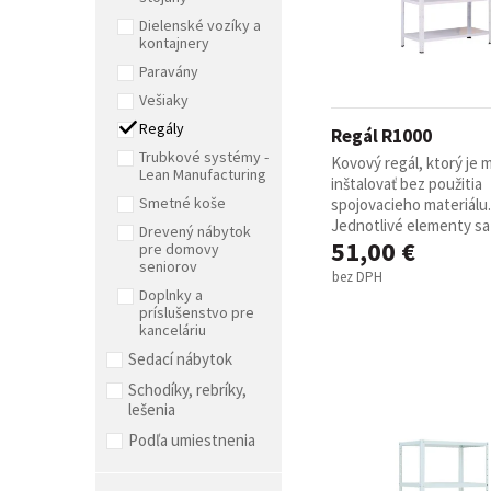
Dielenské vozíky a
kontajnery
Paravány
Vešiaky
Regály
Regál R1000
Trubkové systémy -
Kovový regál, ktorý je
Lean Manufacturing
inštalovať bez použitia
Smetné koše
spojovacieho materiálu.
Jednotlivé elementy sa 
Drevený nábytok
51,00 €
pre domovy
seniorov
bez DPH
Doplnky a
príslušenstvo pre
kanceláriu
Sedací nábytok
Schodíky, rebríky,
lešenia
Podľa umiestnenia