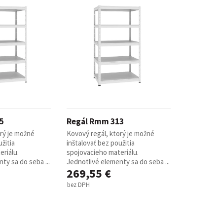
5
Regál Rmm 313
orý je možné
Kovový regál, ktorý je možné
žitia
inštalovať bez použitia
riálu.
spojovacieho materiálu.
ty sa do seba ...
Jednotlivé elementy sa do seba ...
269,55 €
bez DPH