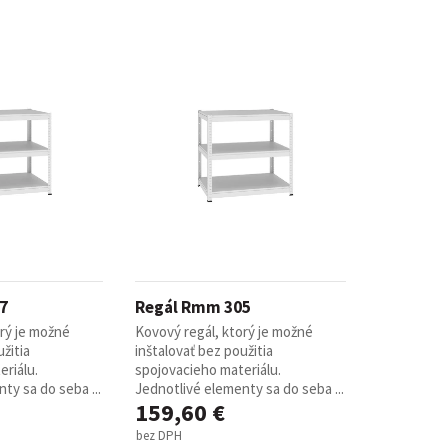
7
Regál Rmm 305
orý je možné
Kovový regál, ktorý je možné
žitia
inštalovať bez použitia
riálu.
spojovacieho materiálu.
ty sa do seba ...
Jednotlivé elementy sa do seba ...
159,60 €
bez DPH