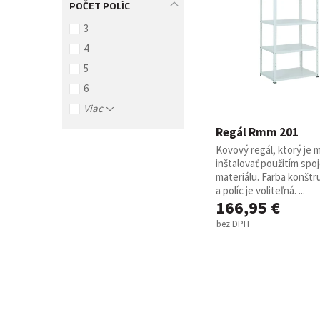
POČET POLÍC
3
4
5
6
Viac
Regál Rmm 201
Kovový regál, ktorý je
inštalovať použitím spo
materiálu. Farba konštr
a políc je voliteľná. ...
166,95 €
bez DPH