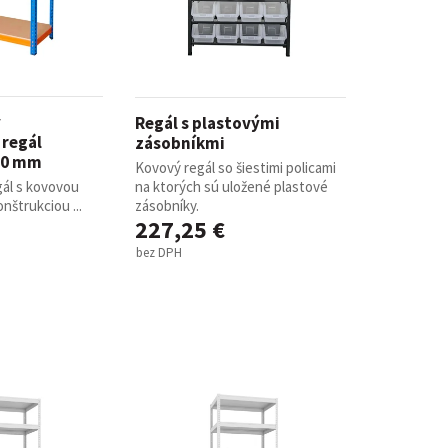
y
Regál s plastovými
 regál
zásobníkmi
00 mm
Kovový regál so šiestimi policami
gál s kovovou
na ktorých sú uložené plastové
štrukciou ...
zásobníky.
227,25 €
bez DPH