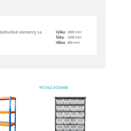
trovacie nočné stolíky
o a horeca
denie
Barové stoličky
 Jednotlivé elementy sa
Výška:
1880 mm
Šírka:
1000 mm
 kontajnery
Hĺbka:
400 mm
RÝCHLE DODANIE
- Lean Manufacturing
re domovy seniorov