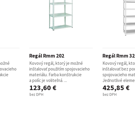
Regál Rmm 202
Regál Rmm 32
 možné
Kovový regál, ktorý je možné
Kovový regál, kt
jovacieho
inštalovať použitím spojovacieho
inštalovať bez pou
ukcie
materiálu. Farba konštrukcie
spojovacieho mate
a políc je voliteľná. ...
Jednotlivé elemen
123,60 €
425,85 €
bez DPH
bez DPH