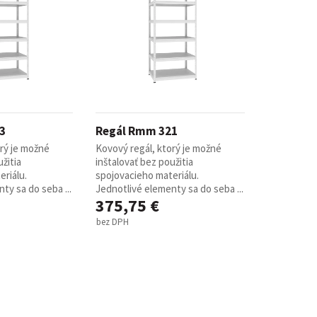
3
Regál Rmm 321
orý je možné
Kovový regál, ktorý je možné
žitia
inštalovať bez použitia
riálu.
spojovacieho materiálu.
ty sa do seba ...
Jednotlivé elementy sa do seba ...
375,75 €
bez DPH