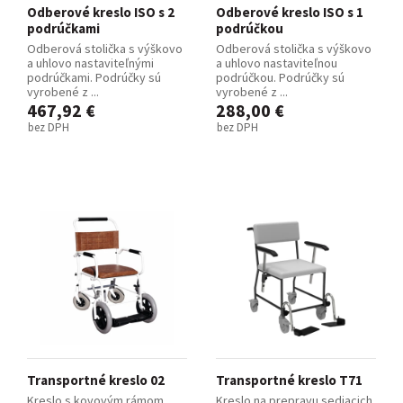
Odberové kreslo ISO s 2
Odberové kreslo ISO s 1
podrúčkami
podrúčkou
Odberová stolička s výškovo
Odberová stolička s výškovo
a uhlovo nastaviteľnými
a uhlovo nastaviteľnou
podrúčkami. Podrúčky sú
podrúčkou. Podrúčky sú
vyrobené z ...
vyrobené z ...
467,92 €
288,00 €
bez DPH
bez DPH
Transportné kreslo 02
Transportné kreslo T71
Kreslo s kovovým rámom
Kreslo na prepravu sediacich