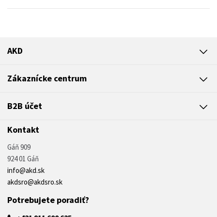
AKD
Zákaznícke centrum
B2B účet
Kontakt
Gáň 909
924 01 Gáň
info@akd.sk
akdsro@akdsro.sk
Potrebujete poradiť?