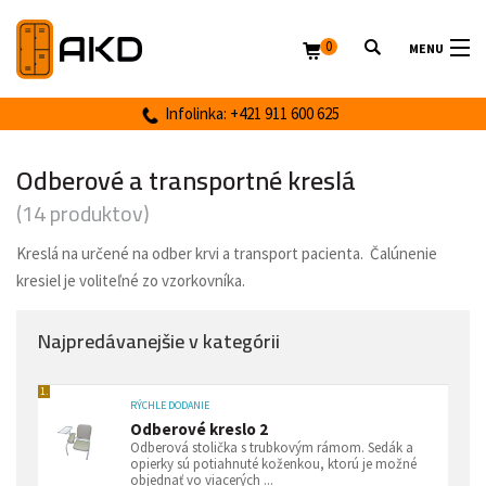
0
MENU
Infolinka: +421 911 600 625
Odberové a transportné kreslá
(14 produktov)
Kreslá na určené na odber krvi a transport pacienta. Čalúnenie
kresiel je voliteľné zo vzorkovníka.
Najpredávanejšie v kategórii
1.
RÝCHLE DODANIE
Odberové kreslo 2
Odberová stolička s trubkovým rámom. Sedák a
opierky sú potiahnuté koženkou, ktorú je možné
objednať vo viacerých ...