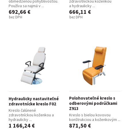
obmedzenou pohyblivosťou.
zdravotníckou koženkou
Používa sa najmä v ...
a hydraulicky ...
692,66 €
666,11 €
bez DPH
bez DPH
Polohovateľné kreslo s
Hydraulicky nastaviteľné
odberovými podrúčkami
zdravotnícke kreslo F02
Z913
Kreslo čalúnené
zdravotníckou koženkou a
Kreslo s bielou kovovou
hydraulicky ...
konštrukciou a koženkovým ...
1 166,24 €
871,50 €