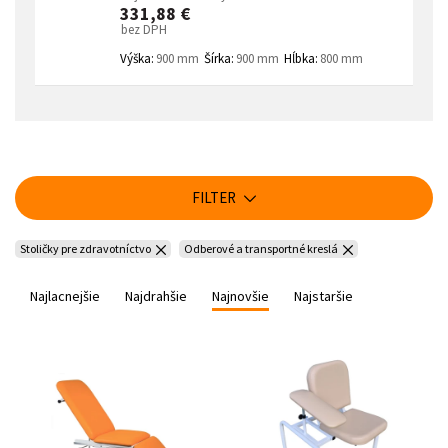
331,88 €
bez DPH
Výška:
900 mm
Šírka:
900 mm
Hĺbka:
800 mm
FILTER
Stoličky pre zdravotníctvo
Odberové a transportné kreslá
Najlacnejšie
Najdrahšie
Najnovšie
Najstaršie