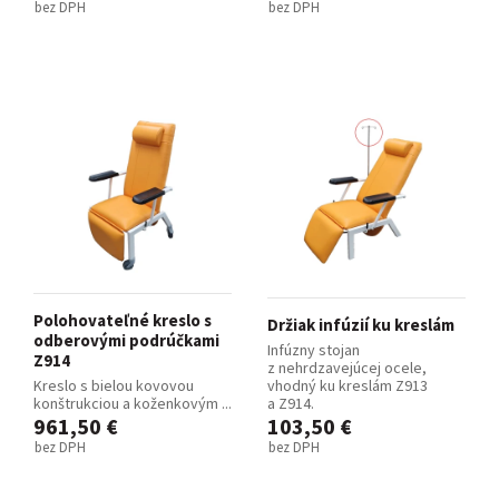
bez DPH
bez DPH
Polohovateľné kreslo s
Držiak infúzií ku kreslám
odberovými podrúčkami
Infúzny stojan
Z914
z nehrdzavejúcej ocele,
Kreslo s bielou kovovou
vhodný ku kreslám Z913
konštrukciou a koženkovým ...
a Z914.
961,50 €
103,50 €
bez DPH
bez DPH