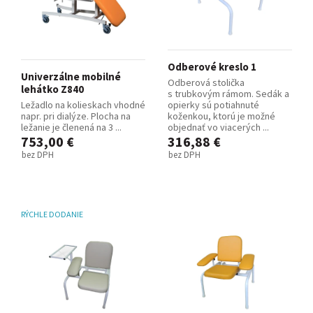
Odberové kreslo 1
Univerzálne mobilné
Odberová stolička
lehátko Z840
s trubkovým rámom. Sedák a
Ležadlo na kolieskach vhodné
opierky sú potiahnuté
napr. pri dialýze. Plocha na
koženkou, ktorú je možné
ležanie je členená na 3 ...
objednať vo viacerých ...
753,00 €
316,88 €
bez DPH
bez DPH
RÝCHLE DODANIE