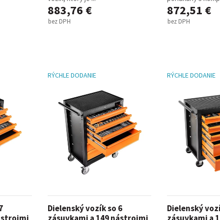
883,76 €
872,51 €
bez DPH
bez DPH
RÝCHLE DODANIE
RÝCHLE DODANIE
7
Dielenský vozík so 6
Dielenský vozí
ástrojmi
zásuvkami a 149 nástrojmi
zásuvkami a 1