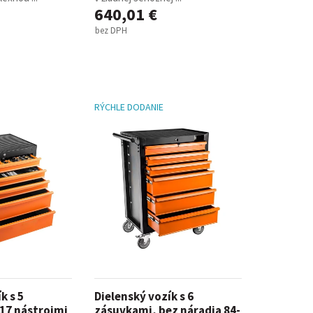
640,01 €
bez DPH
RÝCHLE DODANIE
k s 5
Dielenský vozík s 6
17 nástrojmi
zásuvkami, bez náradia 84-