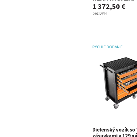
1 372,50 €
bez DPH
RÝCHLE DODANIE
Dielenský vozík so 
zásuvkami a 129 n