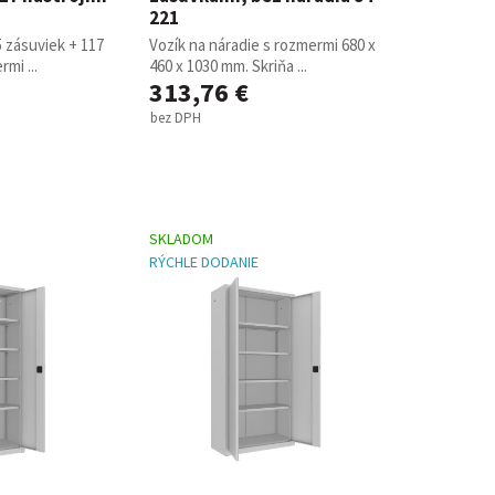
221
5 zásuviek + 117
Vozík na náradie s rozmermi 680 x
mi ...
460 x 1030 mm. Skriňa ...
313,76 €
bez DPH
SKLADOM
RÝCHLE DODANIE