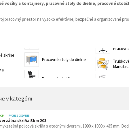
non-stop prevádzky
ké vozíky a kontajnery, p
racovné stoly do dielne, p
racovné stoličk
Zdravotnícke a oše
vé stoličky
Stoličky pre gastr
asážne ležadlá
oj pracovný priestor na vysoko efektívne, bezpečné a organizované pros
ka
Nemocničné postele
Stoličky, kreslá a se
Prebaľovacie pulty
Dielenské vozíky a
Pracovné
inštrumenty
Infúzne stojany
ecializovaným určením
é skrine
Pracovné stoly do dielne
tojany s košmi
Trubkové
rádla a odpadu
Manufac
y a
 žiariče
Vešiaky
Trubkové systémy 
e v kategórii
vé regály
ly
Regály do obchodu
DOM
RÝCHLE DODANIE
Drevený nábytok p
verzálna skriňa Sbm 203
ykateľná policová skriňa s otočnými dverami, 1990 x 1000 x 435 mm. Dodáv