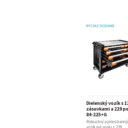
RÝCHLE DODANIE
Dielenský vozík s 1
zásuvkami a 229 p
84-225+G
Robustný a priestranný
vozík má spolu s 229 ...