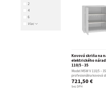
2
4
6
Viac
Kovová skriňa na n
elektrického nára
110/5 - 35
Model MSW V 110/5 – 35
profesionálna kovová skr
721,50 €
bez DPH