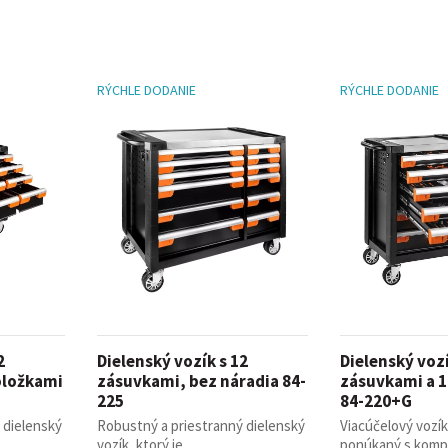
RÝCHLE DODANIE
RÝCHLE DODANIE
2
Dielenský vozík s 12
Dielenský vozí
oložkami
zásuvkami, bez náradia 84-
zásuvkami a 
225
84-220+G
 dielenský
Robustný a priestranný dielenský
Viacúčelový vozík
vozík, ktorý je ...
ponúkaný s kompl