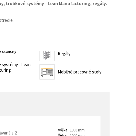
y, t
rubkové systémy - Lean Manufacturing, r
egály.
trovacie nočné stolíky
o a horeca
tredie.
denie
Barové stoličky
 kontajnery
 stoličky
Regály
 systémy - Lean
turing
Mobilné pracovné stoly
- Lean Manufacturing
re domovy seniorov
Výška:
1990 mm
aná s 2 ...
Šírka:
1000 mm