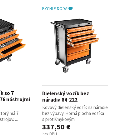
RÝCHLE DODANIE
k so 7
Dielenský vozík bez
76 nástrojmi
náradia 84-222
Kovový dielenský vozík na náradie
ktorý má 7
bez výbavy. Horná plocha vozíka
trojov. ...
s protišmykovým ...
337,50 €
bez DPH