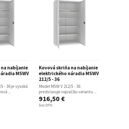
 na nabíjanie
Kovová skriňa na nabíjanie
 náradia MSWV
elektrického náradia MSWV
212/5 - 36
5 - 36 je vysoká
Model MSW V 212/5 - 36
ová ...
predstavuje najväčšiu variantu ...
916,50 €
bez DPH