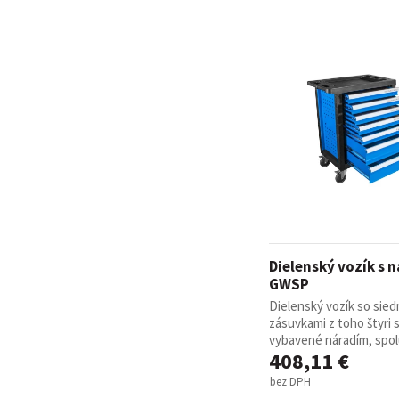
Dielenský vozík s 
GWSP
Dielenský vozík so sied
zásuvkami z toho štyri 
vybavené náradím, spolu 
408,11 €
bez DPH