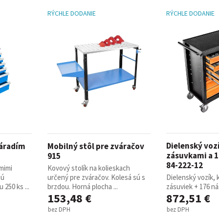
RÝCHLE DODANIE
RÝCHLE DODANIE
Dielenský vozí
náradím
Mobilný stôl pre zváračov
zásuvkami a 1
915
84-222-12
mimi
Kovový stolík na kolieskach
sú
určený pre zváračov. Kolesá sú s
Dielenský vozík, 
250 ks ...
brzdou. Horná plocha ...
zásuviek + 176 nás
153,48 €
872,51 €
bez DPH
bez DPH