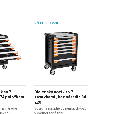
RÝCHLE DODANIE
k so 7
Dielenský vozík so 7
174 položkami
zásuvkami, bez náradia 84-
220
 na náradie
Vozík na náradie by nemal chýbať
exnou ...
v žiadnej serióznej ...