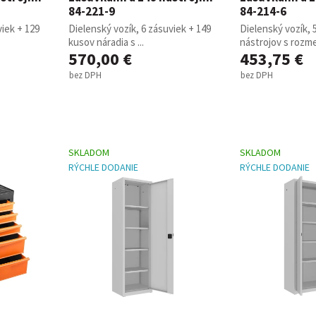
84-221-9
84-214-6
viek + 129
Dielenský vozík, 6 zásuviek + 149
Dielenský vozík, 
kusov náradia s ...
nástrojov s rozmer
570,00 €
453,75 €
bez DPH
bez DPH
SKLADOM
SKLADOM
RÝCHLE DODANIE
RÝCHLE DODANIE