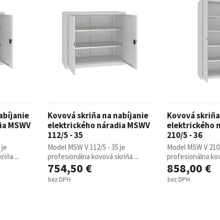
abíjanie
Kovová skriňa na nabíjanie
Kovová skriňa
dia MSWV
elektrického náradia MSWV
elektrického
112/5 - 35
210/5 - 36
 je
Model MSW V 112/5 - 35 je
Model MSW V 210/
iňa ...
profesionálna kovová skriňa ...
profesionálna kov
754,50 €
858,00 €
bez DPH
bez DPH