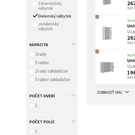
26
Zdravotnícky
nábytok
bez
Dielenský nábytok
2.
SKLA
Jedálenský
Uni
nábytok
Uzam
29
bez
KAPACITA
3.
2 rady
SKLA
Uni
5 radov
Uzam
2 rady zakladačov
19
bez
5 radov zakladačov
ZOBRAZIŤ VIAC
POČET DVERÍ
1
POČET POLÍC
1