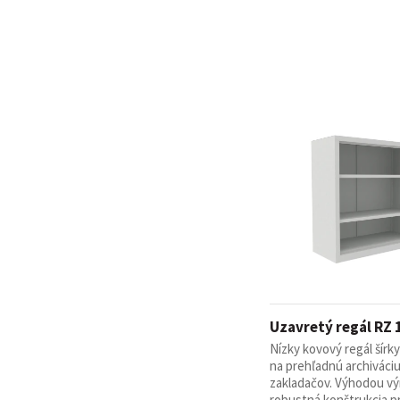
Uzavretý regál RZ 
Nízky kovový regál šírk
na prehľadnú archiváci
zakladačov. Výhodou vý
robustná konštrukcia pri 