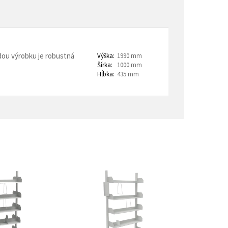
trovacie nočné stolíky
o a horeca
denie
Barové stoličky
dou výrobku je robustná
Výška:
1990 mm
Šírka:
1000 mm
 kontajnery
Hĺbka:
435 mm
- Lean Manufacturing
re domovy seniorov