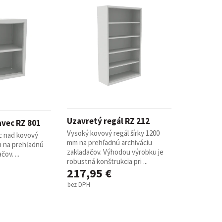
Uzavretý regál RZ 212
vec RZ 801
Vysoký kovový regál šírky 1200
c nad kovový
mm na prehľadnú archiváciu
m na prehľadnú
zakladačov. Výhodou výrobku je
ov. ...
robustná konštrukcia pri ...
217,95 €
bez DPH