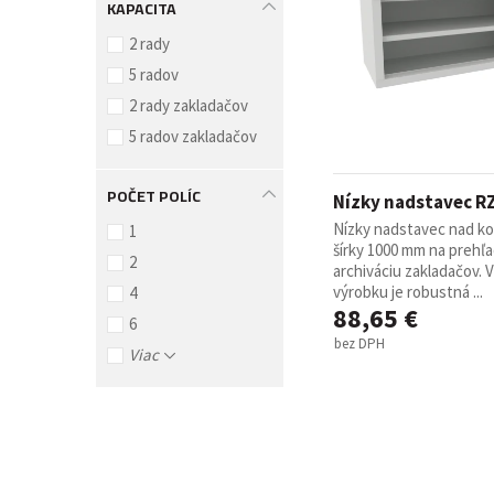
KAPACITA
2 rady
5 radov
2 rady zakladačov
5 radov zakladačov
POČET POLÍC
Nízky nadstavec R
Nízky nadstavec nad ko
1
šírky 1000 mm na prehľ
2
archiváciu zakladačov.
výrobku je robustná ...
4
88,65 €
6
bez DPH
Viac