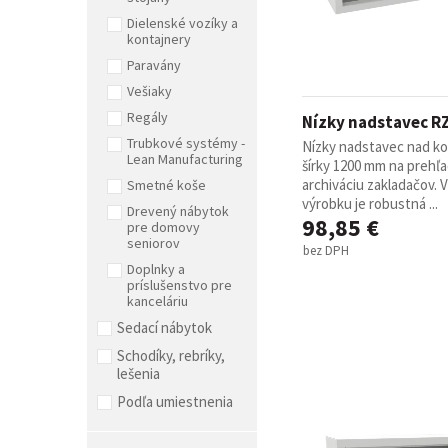
Dielenské vozíky a
kontajnery
Paravány
Vešiaky
Regály
Nízky nadstavec R
Trubkové systémy -
Nízky nadstavec nad ko
Lean Manufacturing
šírky 1200 mm na prehľ
archiváciu zakladačov.
Smetné koše
výrobku je robustná ...
Drevený nábytok
98,85 €
pre domovy
seniorov
bez DPH
Doplnky a
príslušenstvo pre
kanceláriu
Sedací nábytok
Schodíky, rebríky,
lešenia
Podľa umiestnenia