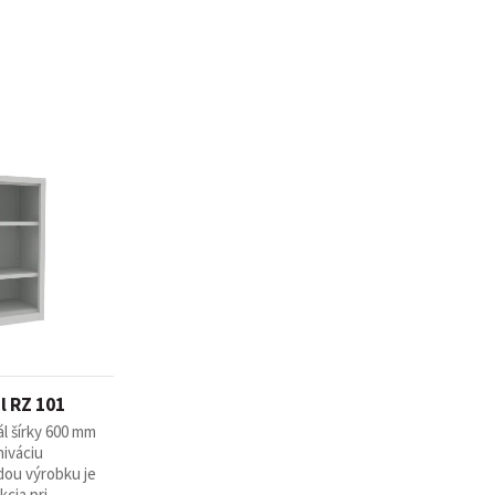
l RZ 101
l šírky 600 mm
hiváciu
dou výrobku je
ia pri ...