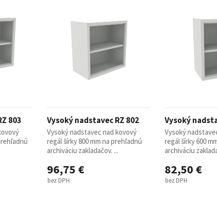
RZ 803
Vysoký nadstavec RZ 802
Vysoký nadsta
kovový
Vysoký nadstavec nad kovový
Vysoký nadstave
prehľadnú
regál šírky 800 mm na prehľadnú
regál šírky 600 m
.
archiváciu zakladačov. ...
archiváciu zakladač
96,75 €
82,50 €
bez DPH
bez DPH