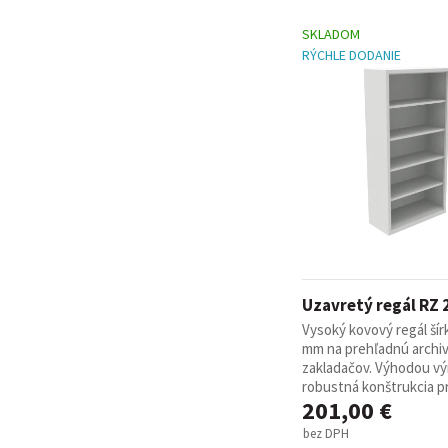
SKLADOM
RÝCHLE DODANIE
Uzavretý regál RZ 
Vysoký kovový regál šír
mm na prehľadnú archiv
zakladačov. Výhodou vý
robustná konštrukcia pri 
201,00 €
bez DPH