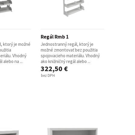
Regál Rmb 1
, ktorý je možné
Jednostranný regál, ktorý je
užitia
možné zmontovať bez použitia
eriálu. Vhodný
spojovacieho materiálu. Vhodný
l alebo na ...
ako knižničný regál alebo ...
322,50 €
bez DPH