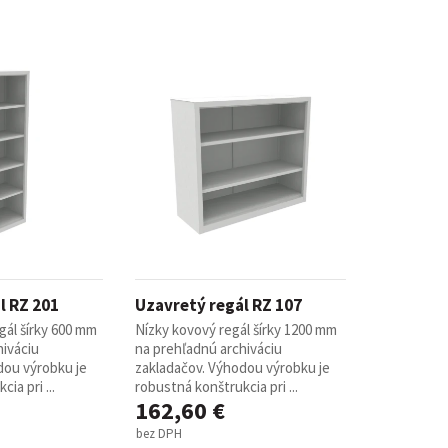
l RZ 201
Uzavretý regál RZ 107
gál šírky 600 mm
Nízky kovový regál šírky 1200 mm
hiváciu
na prehľadnú archiváciu
dou výrobku je
zakladačov. Výhodou výrobku je
ia pri ...
robustná konštrukcia pri ...
162,60 €
bez DPH