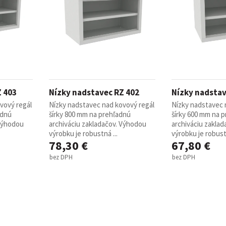
Z 403
Nízky nadstavec RZ 402
Nízky nadstav
vový regál
Nízky nadstavec nad kovový regál
Nízky nadstavec 
adnú
šírky 800 mm na prehľadnú
šírky 600 mm na 
 Výhodou
archiváciu zakladačov. Výhodou
archiváciu zakla
výrobku je robustná ...
výrobku je robustn
78,30 €
67,80 €
bez DPH
bez DPH