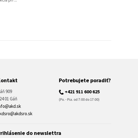
Kontakt
Potrebujete poradiť?
áň 909
+421 911 600 625
24 01 Gáň
(Po. - Pia. od 7:00 do 17:00)
nfo@akd.sk
kdsro@akdsro.sk
rihlásenie do newslettra