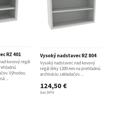
ec RZ 401
Vysoký nadstavec RZ 804
nad kovový regál
Vysoký nadstavec nad kovový
prehľadnú
regál šírky 1200 mm na prehľadnú
dačov. Výhodou
archiváciu zakladačov. ...
á ...
124,50 €
bez DPH