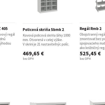
Z 405
Regál Rmb 2
Policová skriňa Sbmk 2
vový regál
Obojstranný regál
Kovová policová skriňa šírky 1000
adnú
zmontovať bez po
mm. Otvorená v celej výške.
 Výhodou
spojovacieho mat
V skrini je 21 nastaviteľnýc políc.
ako knižničný regá
469,65 €
525,45 €
bez DPH
bez DPH