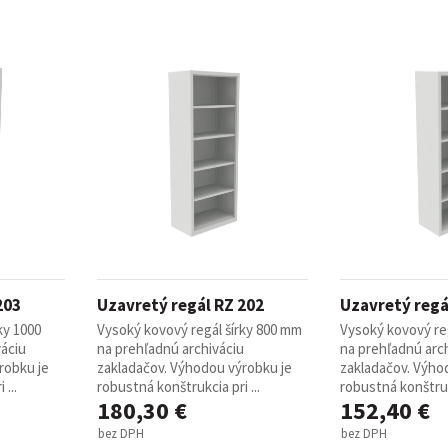
203
Uzavretý regál RZ 202
Uzavretý regá
ky 1000
Vysoký kovový regál šírky 800 mm
Vysoký kovový re
áciu
na prehľadnú archiváciu
na prehľadnú arc
robku je
zakladačov. Výhodou výrobku je
zakladačov. Výho
...
robustná konštrukcia pri ...
robustná konštrukc
180,30 €
152,40 €
bez DPH
bez DPH