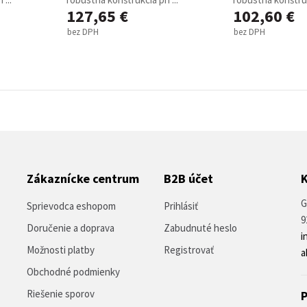
127,65 €
102,60 €
bez DPH
bez DPH
Zákaznícke centrum
B2B účet
G
Sprievodca eshopom
Prihlásiť
9
Doručenie a doprava
Zabudnuté heslo
i
Možnosti platby
Registrovať
a
Obchodné podmienky
Riešenie sporov
P