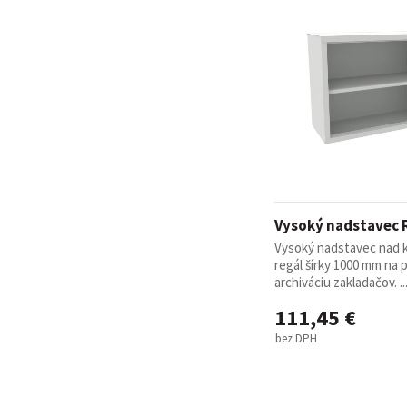
Vysoký nadstavec 
Vysoký nadstavec nad 
regál šírky 1000 mm na 
archiváciu zakladačov. ..
111,45 €
bez DPH