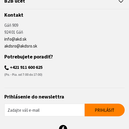
B2B účet
Kontakt
Gáň 909
924 01 Gáň
info@akd.sk
akdsro@akdsro.sk
Potrebujete poradiť?
+421 911 600 625
(Po. - Pia. od 7:00 do 17:00)
Prihlásenie do newslettra