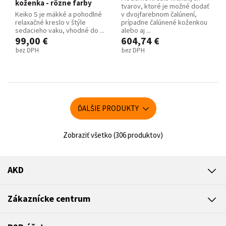
koženka - rôzne farby
tvarov, ktoré je možné dodať
Keiko S je mäkké a pohodlné
v dvojfarebnom čalúnení,
relaxačné kreslo v štýle
prípadne čalúnené koženkou
sedacieho vaku, vhodné do ...
alebo aj ...
99,00 €
604,74 €
bez DPH
bez DPH
ĎALŠIE PRODUKTY
Zobraziť všetko (306 produktov)
AKD
Zákaznícke centrum