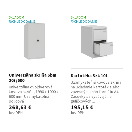
SKLADOM
SKLADOM
RÝCHLE DODANIE
RÝCHLE DODANIE
Univerzálna skriňa Sbm
Kartotéka Szk 101
203/600
Uzamykateľná kovová skriňa
Univerzálna dvojdverová
na ukladanie kartoték alebo
kovová skriňa, 1990 x 1000 x
závesných máp formátu A4.
600 mm. Uzamykateľná
Zásuvky sa vysúvajú na
policová ...
guličkových ...
368,63 €
195,15 €
bez DPH
bez DPH