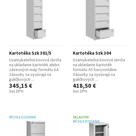
Kartotéka Szk 301/5
Kartotéka Szk 304
Uzamykateľná kovová skriňa
Uzamykateľná kovová skriňa
na ukladanie kartoték alebo
na ukladanie kartoték
závesných máp formátu A4.
formátu A5 horizontálne.
Zásuvky sa vysúvajú na
Zásuvky sa vysúvajú na
guličkových ...
guličkových ...
345,15 €
418,50 €
bez DPH
bez DPH
RÝCHLE DODANIE
SKLADOM
RÝCHLE DODANIE