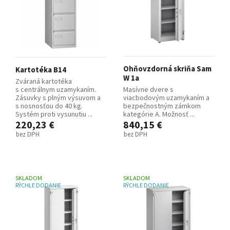
Ohňovzdorná skriňa Sam
Kartotéka B14
W 1a
Zváraná kartotéka
s centrálnym uzamykaním.
Masívne dvere s
Zásuvky s plným výsuvom a
viacbodovým uzamykaním a
s nosnosťou do 40 kg.
bezpečnostným zámkom
Systém proti vysunutiu ...
kategórie A. Možnosť ...
220,23 €
840,15 €
bez DPH
bez DPH
SKLADOM
SKLADOM
RÝCHLE DODANIE
RÝCHLE DODANIE