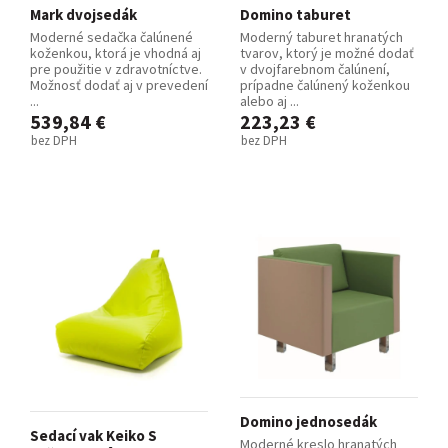
Mark dvojsedák
Domino taburet
Moderné sedačka čalúnené
Moderný taburet hranatých
koženkou, ktorá je vhodná aj
tvarov, ktorý je možné dodať
pre použitie v zdravotníctve.
v dvojfarebnom čalúnení,
Možnosť dodať aj v prevedení
prípadne čalúnený koženkou
...
alebo aj ...
539,84 €
223,23 €
bez DPH
bez DPH
Domino jednosedák
Sedací vak Keiko S
Moderné kreslo hranatých