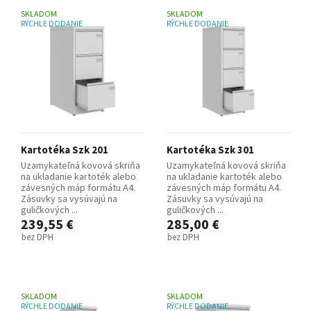
SKLADOM
SKLADOM
RÝCHLE DODANIE
RÝCHLE DODANIE
Kartotéka Szk 201
Kartotéka Szk 301
Uzamykateľná kovová skriňa
Uzamykateľná kovová skriňa
na ukladanie kartoték alebo
na ukladanie kartoték alebo
závesných máp formátu A4.
závesných máp formátu A4.
Zásuvky sa vysúvajú na
Zásuvky sa vysúvajú na
guličkových ...
guličkových ...
239,55 €
285,00 €
bez DPH
bez DPH
SKLADOM
SKLADOM
RÝCHLE DODANIE
RÝCHLE DODANIE