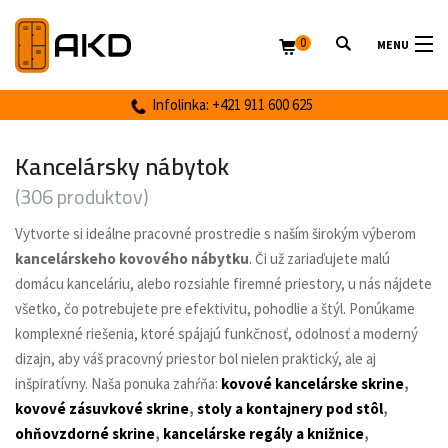
0
MENU
Infolinka: +421 911 600 625
Kancelársky nábytok
(306 produktov)
Vytvorte si ideálne pracovné prostredie s naším širokým výberom
kancelárskeho kovového nábytku
. Či už zariaďujete malú
domácu kanceláriu, alebo rozsiahle firemné priestory, u nás nájdete
všetko, čo potrebujete pre efektivitu, pohodlie a štýl. Ponúkame
komplexné riešenia, ktoré spájajú funkčnosť, odolnosť a moderný
dizajn, aby váš pracovný priestor bol nielen praktický, ale aj
inšpiratívny. Naša ponuka zahŕňa:
kovové kancelárske skrine
,
kovové zásuvkové skrine
,
stoly a kontajnery pod stôl
,
ohňovzdorné skrine
,
kancelárske regály a knižnice
,