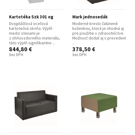
Kartotéka Szk 301 og
Mark jednosedák
Dvojplášťová oceľová
Moderné kreslo čalúnené
kartotečná skriňa. Výplň
koženkou, ktorá je vhodná aj
medzi stenami je
pre použitie v zdravotníctve.
z ohňovzdorného materiálu,
Možnosť dodať aj v prevedení
táto výplň signifikantne ...
...
844,80 €
378,50 €
bez DPH
bez DPH