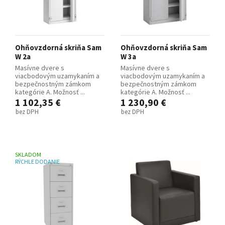
Ohňovzdorná skriňa Sam
Ohňovzdorná skriňa Sam
W 2a
W 3a
Masívne dvere s
Masívne dvere s
viacbodovým uzamykaním a
viacbodovým uzamykaním a
bezpečnostným zámkom
bezpečnostným zámkom
kategórie A. Možnosť ...
kategórie A. Možnosť ...
1 102,35 €
1 230,90 €
bez DPH
bez DPH
SKLADOM
RÝCHLE DODANIE