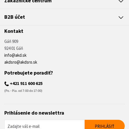
Zákaznícke centrum
B2B účet
Kontakt
Gáň 909
924 01 Gáň
info@akd.sk
akdsro@akdsro.sk
Potrebujete poradiť?
+421 911 600 625
(Po. - Pia. od 7:00 do 17:00)
Prihlásenie do newslettra