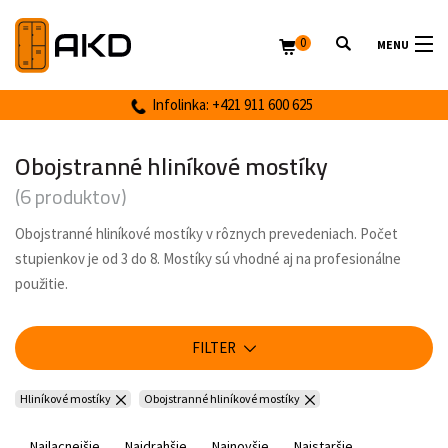
0
MENU
Infolinka: +421 911 600 625
Obojstranné hliníkové mostíky
(6 produktov)
Obojstranné hliníkové mostíky v rôznych prevedeniach. Počet
stupienkov je od 3 do 8. Mostíky sú vhodné aj na profesionálne
použitie.
FILTER
Hliníkové mostíky
Obojstranné hliníkové mostíky
Najlacnejšie
Najdrahšie
Najnovšie
Najstaršie