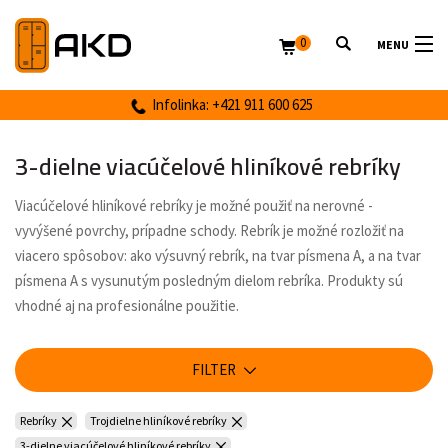
0
MENU
Infolinka: +421 911 600 625
3-dielne viacúčelové hliníkové rebríky
Viacúčelové hliníkové rebríky je možné použiť na nerovné -
vyvýšené povrchy, prípadne schody. Rebrík je možné rozložiť na
viacero spôsobov: ako výsuvný rebrík, na tvar písmena A, a na tvar
písmena A s vysunutým posledným dielom rebríka. Produkty sú
vhodné aj na profesionálne použitie.
FILTER
Rebríky
Trojdielne hliníkové rebríky
3-dielne viacúčelové hliníkové rebríky