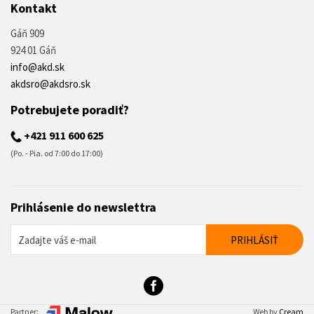
Kontakt
Gáň 909
924 01 Gáň
info@akd.sk
akdsro@akdsro.sk
Potrebujete poradiť?
+421 911 600 625
(Po. - Pia. od 7:00 do 17:00)
Prihlásenie do newslettra
Partner:
Web by
Cream