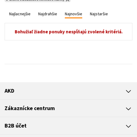
Najlacnejšie
Najdrahšie
Najnovšie
Najstaršie
Bohužiaľ žiadne ponuky nespĺňajú zvolené kritériá.
AKD
Zákaznícke centrum
B2B účet