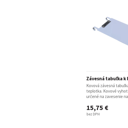
Závesná tabuľka k 
Kovová závesná tabuľka
teplotka. Kovové vyho
určené na zavesenie na č
15,75 €
bez DPH