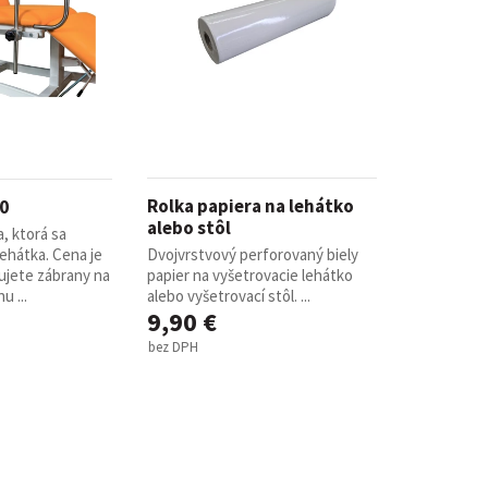
Rolka papiera na lehátko
0
alebo stôl
, ktorá sa
ehátka. Cena je
Dvojvrstvový perforovaný biely
ujete zábrany na
papier na vyšetrovacie lehátko
u ...
alebo vyšetrovací stôl. ...
9,90 €
bez DPH