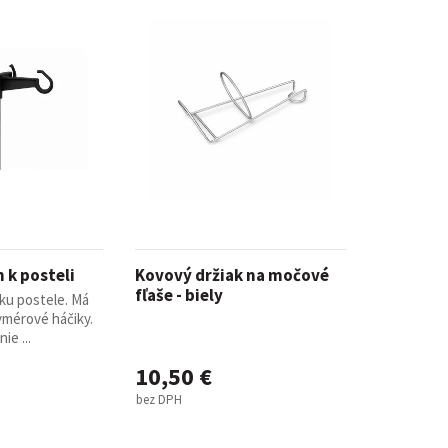
 k posteli
Kovový držiak na močové
fľaše - biely
oku postele. Má
lymérové háčiky.
ie ...
10,50 €
bez DPH