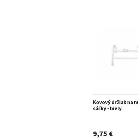
Kovový držiak na 
sáčky - biely
9,75 €