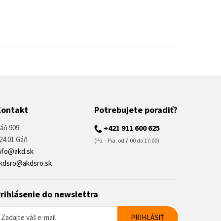
Kontakt
Potrebujete poradiť?
áň 909
+421 911 600 625
24 01 Gáň
(Po. - Pia. od 7:00 do 17:00)
nfo@akd.sk
kdsro@akdsro.sk
rihlásenie do newslettra