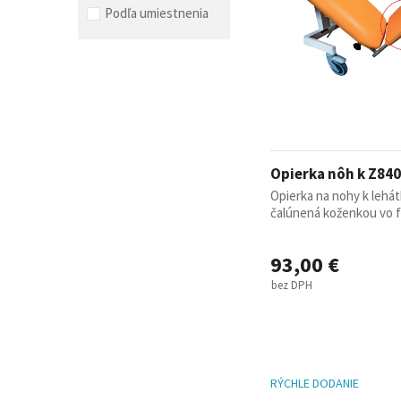
Podľa umiestnenia
Opierka nôh k Z840
Opierka na nohy k lehát
čalúnená koženkou vo f
93,00 €
bez DPH
RÝCHLE DODANIE