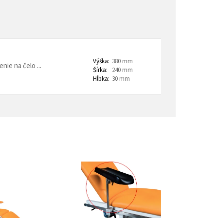
trovacie nočné stolíky
o a horeca
denie
Barové stoličky
Výška:
380 mm
ie na čelo ...
Šírka:
240 mm
 kontajnery
Hĺbka:
30 mm
- Lean Manufacturing
re domovy seniorov