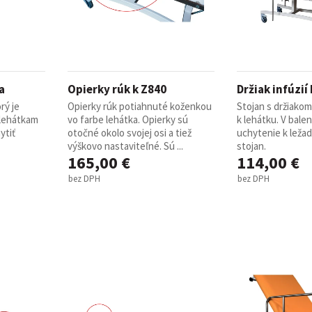
a
Opierky rúk k Z840
Držiak infúzií
rý je
Opierky rúk potiahnuté koženkou
Stojan s držiakom 
 lehátkam
vo farbe lehátka. Opierky sú
k lehátku. V balen
ytiť
otočné okolo svojej osi a tiež
uchytenie k ležad
výškovo nastaviteľné. Sú ...
stojan.
165,00 €
114,00 €
bez DPH
bez DPH