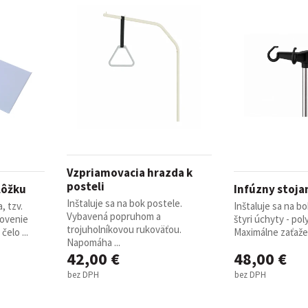
Vzpriamovacia hrazda k
posteli
lôžku
Infúzny stojan
Inštaluje sa na bok postele.
, tzv.
Inštaluje sa na b
Vybavená popruhom a
tovenie
štyri úchyty - po
trojuholníkovou rukoväťou.
elo ...
Maximálne zaťažen
Napomáha ...
42,00 €
48,00 €
bez DPH
bez DPH