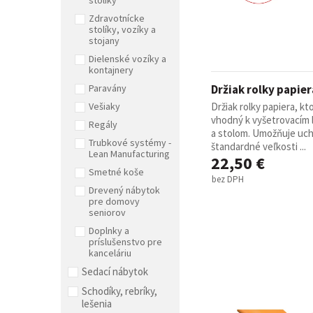
stolíky
Zdravotnícke
stolíky, vozíky a
stojany
Dielenské vozíky a
kontajnery
Paravány
Držiak rolky papier
Vešiaky
Držiak rolky papiera, kto
vhodný k vyšetrovacím
Regály
a stolom. Umožňuje uch
Trubkové systémy -
štandardné veľkosti ...
Lean Manufacturing
22,50 €
Smetné koše
bez DPH
Drevený nábytok
pre domovy
seniorov
Doplnky a
príslušenstvo pre
kanceláriu
Sedací nábytok
Schodíky, rebríky,
lešenia