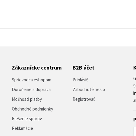
Zákaznícke centrum
B2B účet
G
Sprievodca eshopom
Prihlásiť
9
Doručenie a doprava
Zabudnuté heslo
i
Možnosti platby
Registrovať
a
Obchodné podmienky
Riešenie sporov
P
Reklamácie