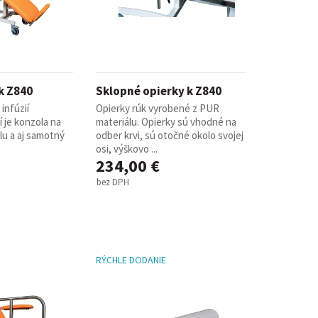
 k Z840
Sklopné opierky k Z840
infúzií
Opierky rúk vyrobené z PUR
í je konzola na
materiálu. Opierky sú vhodné na
lu a aj samotný
odber krvi, sú otočné okolo svojej
osi, výškovo ...
234,00 €
bez DPH
RÝCHLE DODANIE