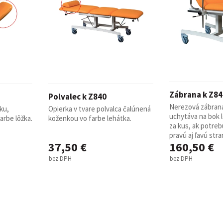
Zábrana k Z84
Polvalec k Z840
Nerezová zábrana
ku,
Opierka v tvare polvalca čalúnená
uchytáva na bok l
arbe lôžka.
koženkou vo farbe lehátka.
za kus, ak potreb
pravú aj ľavú stran
37,50 €
160,50 €
bez DPH
bez DPH