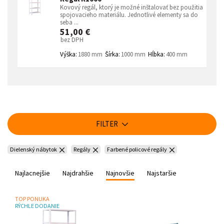
Kovový regál, ktorý je možné inštalovať bez použitia
spojovacieho materiálu. Jednotlivé elementy sa do
seba ...
51,00 €
bez DPH
Výška:
1880 mm
Šírka:
1000 mm
Hĺbka:
400 mm
FILTER
Dielenský nábytok
Regály
Farbené policové regály
Najlacnejšie
Najdrahšie
Najnovšie
Najstaršie
TOP PONUKA
RÝCHLE DODANIE