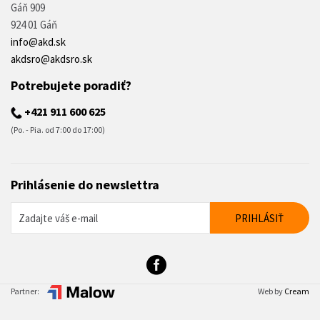
Gáň 909
924 01 Gáň
info@akd.sk
akdsro@akdsro.sk
Potrebujete poradiť?
+421 911 600 625
(Po. - Pia. od 7:00 do 17:00)
Prihlásenie do newslettra
Partner:
Web by
Cream