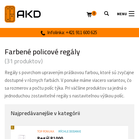
0
MENU
Infolinka: +421 911 600 625
Farbené policové regály
(31 produktov)
Regály s povrchom upraveným práškovou farbou, ktoré sú zvyčajne
dostupné v rôznych farbách. V ponuke máme viacero variantov, čo
sa rozmerov a počtu políc týka. Pri väčšine produktov sa jedná o
jednoduchou zostaviteľné regály s nastaviteľnou výškou políc.
Najpredávanejšie v kategórii
1.
TOP PONUKA
RÝCHLE DODANIE
Regál R1000