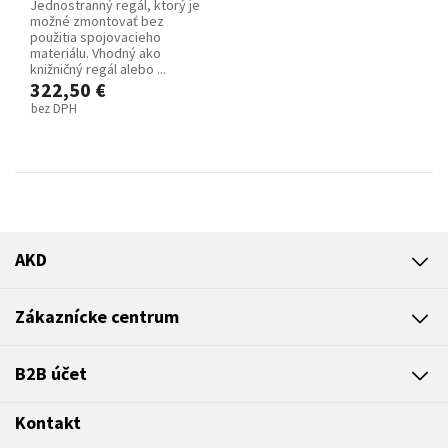
Jednostranný regál, ktorý je
možné zmontovať bez
použitia spojovacieho
materiálu. Vhodný ako
knižničný regál alebo ...
322,50 €
bez DPH
AKD
Zákaznícke centrum
B2B účet
Kontakt