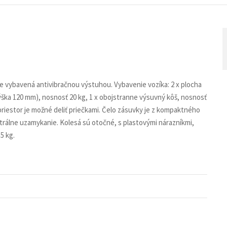
je vybavená antivibračnou výstuhou. Vybavenie vozíka: 2 x plocha
výška 120 mm), nosnosť 20 kg, 1 x obojstranne výsuvný kôš, nosnosť
riestor je možné deliť priečkami. Čelo zásuvky je z kompaktného
ntrálne uzamykanie. Kolesá sú otočné, s plastovými nárazníkmi,
5 kg.