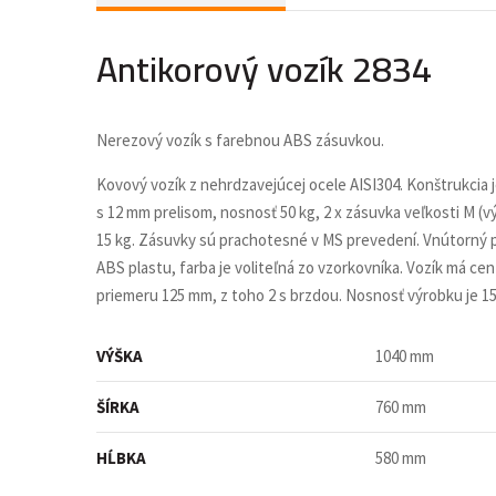
Antikorový vozík 2834
Nerezový vozík s farebnou ABS zásuvkou.
Kovový vozík z nehrdzavejúcej ocele AISI304. Konštrukcia 
s 12 mm prelisom, nosnosť 50 kg, 2 x zásuvka veľkosti M (
15 kg. Zásuvky sú prachotesné v MS prevedení. Vnútorný p
ABS plastu, farba je voliteľná zo vzorkovníka. Vozík má ce
priemeru 125 mm, z toho 2 s brzdou. Nosnosť výrobku je 15
VÝŠKA
1040 mm
ŠÍRKA
760 mm
HĹBKA
580 mm