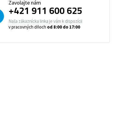
Zavolajte nám
trovacie nočné stolíky
+421 911 600 625
o a horeca
Naša zákaznícka linka je vám k dispozícii
denie
Barové stoličky
v pracovných dňoch
od 8:00 do 17:00
 kontajnery
- Lean Manufacturing
re domovy seniorov