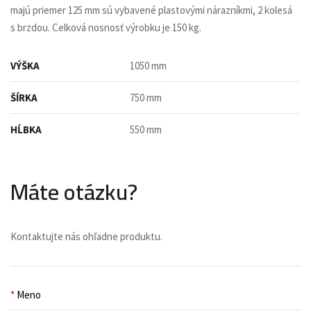
majú priemer 125 mm sú vybavené plastovými nárazníkmi, 2 kolesá
s brzdou. Celková nosnosť výrobku je 150 kg.
VÝŠKA
1050 mm
ŠÍRKA
750 mm
HĹBKA
550 mm
Máte otázku?
Kontaktujte nás ohľadne produktu.
*
Meno