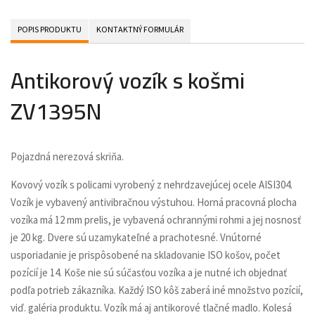
POPIS PRODUKTU
KONTAKTNÝ FORMULÁR
Antikorový vozík s košmi
ZV1395N
Pojazdná nerezová skriňa.
Kovový vozík s policami vyrobený z nehrdzavejúcej ocele AISI304.
Vozík je vybavený antivibračnou výstuhou. Horná pracovná plocha
vozíka má 12 mm prelis, je vybavená ochrannými rohmi a jej nosnosť
je 20 kg. Dvere sú uzamykateľné a prachotesné. Vnútorné
usporiadanie je prispôsobené na skladovanie ISO košov, počet
pozícií je 14. Koše nie sú súčasťou vozíka a je nutné ich objednať
podľa potrieb zákazníka. Každý ISO kôš zaberá iné množstvo pozícií,
viď. galéria produktu. Vozík má aj antikorové tlačné madlo. Kolesá