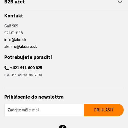
B2B účet
Kontakt
Gáň 909
924 01 Gáň
info@akd.sk
akdsro@akdsro.sk
Potrebujete poradiť?
+421 911 600 625
(Po. - Pia. od 7:00 do 17:00)
Prihlásenie do newslettra