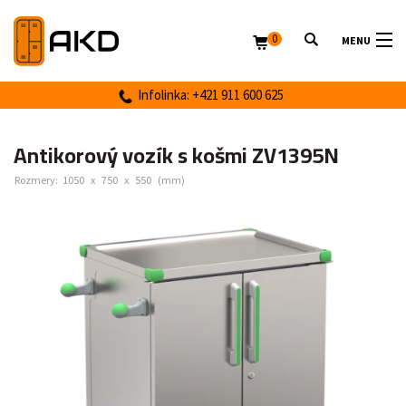
0
MENU
Infolinka: +421 911 600 625
Antikorový vozík s košmi ZV1395N
Rozmery:
1050
x
750
x
550
(mm)