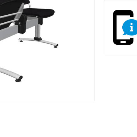
non-stop prevádzky
Zdravotnícke a oše
vé stoličky
Stoličky pre gastr
asážne ležadlá
ka
Nemocničné postele
Stoličky, kreslá a se
Prebaľovacie pulty
Dielenské vozíky a
inštrumenty
Infúzne stojany
ecializovaným určením
tojany s košmi
rádla a odpadu
 žiariče
Vešiaky
Trubkové systémy 
vé regály
ly
Regály do obchodu
Drevený nábytok p