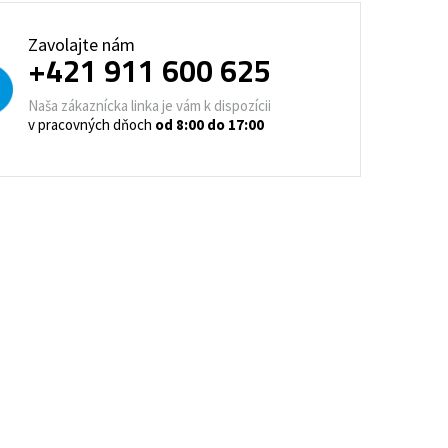
trovacie nočné stolíky
Zavolajte nám
+421 911 600 625
o a horeca
denie
Barové stoličky
Naša zákaznícka linka je vám k dispozícii
v pracovných dňoch
od 8:00 do 17:00
 kontajnery
- Lean Manufacturing
re domovy seniorov