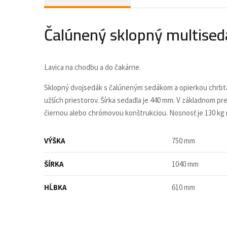
Čalúnený sklopný multised
Lavica na chodbu a do čakárne.
Sklopný dvojsedák s čalúneným sedákom a opierkou chrbta.
užších priestorov. Šírka sedadla je 440 mm. V základnom pre
čiernou alebo chrómovou konštrukciou. Nosnosť je 130 kg 
VÝŠKA
750 mm
ŠÍRKA
1040 mm
HĹBKA
610 mm