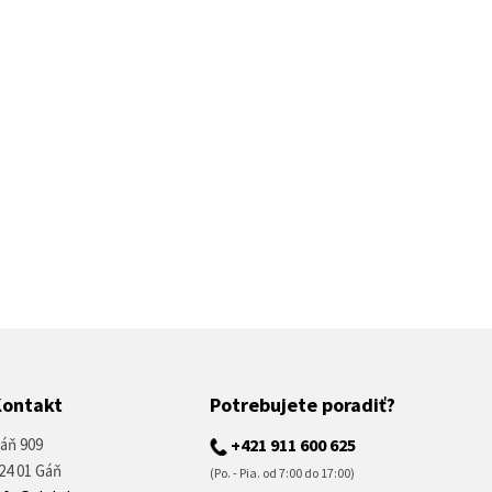
Kontakt
Potrebujete poradiť?
áň 909
+421 911 600 625
24 01 Gáň
(Po. - Pia. od 7:00 do 17:00)