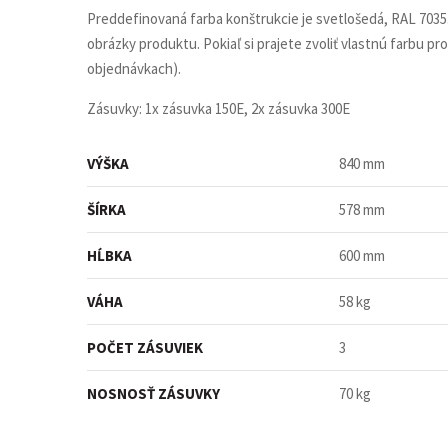
Preddefinovaná farba konštrukcie je svetlošedá, RAL 7035.
obrázky produktu. Pokiaľ si prajete zvoliť vlastnú farbu p
objednávkach).
Zásuvky: 1x zásuvka 150E, 2x zásuvka 300E
VÝŠKA
840 mm
ŠÍRKA
578 mm
HĹBKA
600 mm
VÁHA
58 kg
POČET ZÁSUVIEK
3
NOSNOSŤ ZÁSUVKY
70 kg