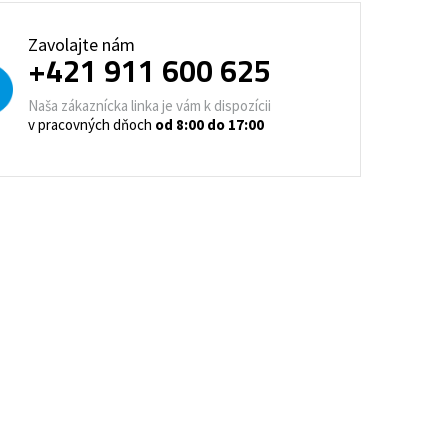
trovacie nočné stolíky
Zavolajte nám
+421 911 600 625
o a horeca
denie
Barové stoličky
Naša zákaznícka linka je vám k dispozícii
v pracovných dňoch
od 8:00 do 17:00
 kontajnery
- Lean Manufacturing
re domovy seniorov