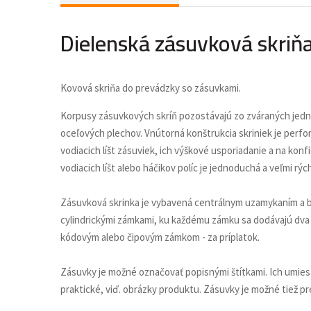
Dielenská zásuvková skriň
Kovová skriňa do prevádzky so zásuvkami.
Korpusy zásuvkových skríň pozostávajú zo zváraných jedn
oceľových plechov. Vnútorná konštrukcia skriniek je perfo
vodiacich líšt zásuviek, ich výškové usporiadanie a na ko
vodiacich líšt alebo háčikov políc je jednoduchá a veľmi rýc
Zásuvková skrinka je vybavená centrálnym uzamykaním a 
cylindrickými zámkami, ku každému zámku sa dodávajú dva
kódovým alebo čipovým zámkom - za príplatok.
Zásuvky je možné označovať popisnými štítkami. Ich umi
praktické, viď. obrázky produktu. Zásuvky je možné tiež pr