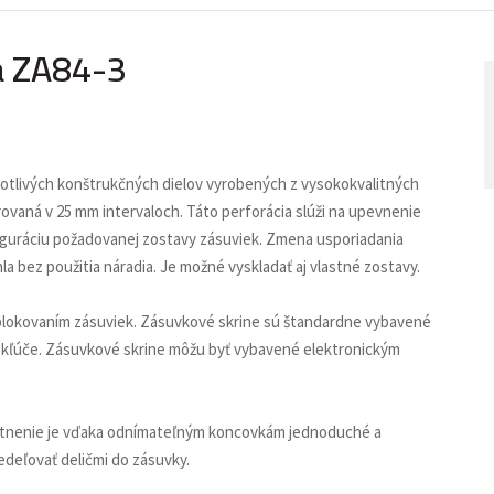
a ZA84-3
otlivých konštrukčných dielov vyrobených z vysokokvalitných
rovaná v 25 mm intervaloch. Táto perforácia slúži na upevnenie
nfiguráciu požadovanej zostavy zásuviek. Zmena usporiadania
hla bez použitia náradia. Je možné vyskladať aj vlastné zostavy.
blokovaním zásuviek. Zásuvkové skrine sú štandardne vybavené
 kľúče. Zásuvkové skrine môžu byť vybavené elektronickým
estnenie je vďaka odnímateľným koncovkám jednoduché a
edeľovať deličmi do zásuvky.