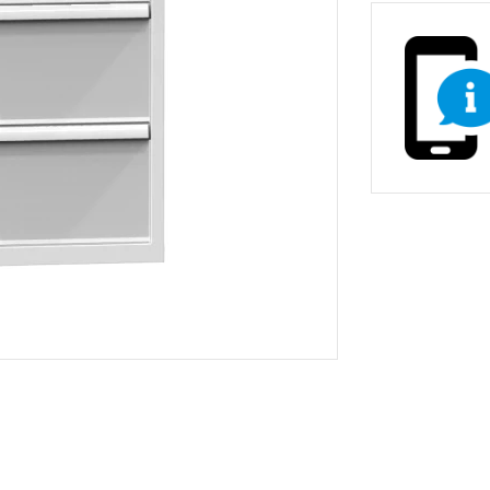
non-stop prevádzky
Zdravotnícke a oše
vé stoličky
Stoličky pre gastr
asážne ležadlá
ka
Nemocničné postele
Stoličky, kreslá a se
Prebaľovacie pulty
Dielenské vozíky a
inštrumenty
Infúzne stojany
ecializovaným určením
tojany s košmi
rádla a odpadu
 žiariče
Vešiaky
Trubkové systémy 
vé regály
ly
Regály do obchodu
Drevený nábytok p