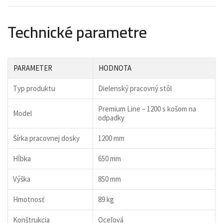
Technické parametre
PARAMETER
HODNOTA
Typ produktu
Dielenský pracovný stôl
Premium Line – 1200 s košom na
Model
odpadky
Šírka pracovnej dosky
1200 mm
Hĺbka
650 mm
Výška
850 mm
Hmotnosť
89 kg
Konštrukcia
Oceľová