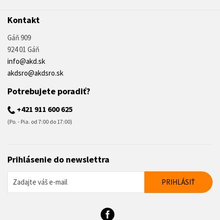
Kontakt
Gáň 909
924 01 Gáň
info@akd.sk
akdsro@akdsro.sk
Potrebujete poradiť?
+421 911 600 625
(Po. - Pia. od 7:00 do 17:00)
Prihlásenie do newslettra