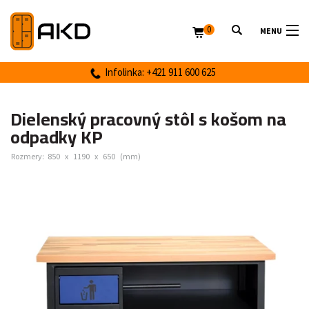
0
MENU
Infolinka: +421 911 600 625
Dielenský pracovný stôl s košom na
odpadky KP
Rozmery:
850
x
1190
x
650
(mm)