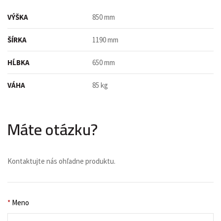
VÝŠKA
850 mm
ŠÍRKA
1190 mm
HĹBKA
650 mm
VÁHA
85 kg
Máte otázku?
Kontaktujte nás ohľadne produktu.
*
Meno