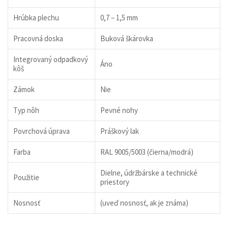
Hrúbka plechu
0,7 – 1,5 mm
Pracovná doska
Buková škárovka
Integrovaný odpadkový
Áno
kôš
Zámok
Nie
Typ nôh
Pevné nohy
Povrchová úprava
Práškový lak
Farba
RAL 9005/5003 (čierna/modrá)
Dielne, údržbárske a technické
Použitie
priestory
Nosnosť
(uveď nosnosť, ak je známa)