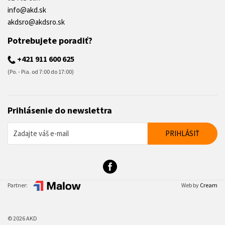
info@akd.sk
akdsro@akdsro.sk
Potrebujete poradiť?
+421 911 600 625
(Po. - Pia. od 7:00 do 17:00)
Prihlásenie do newslettra
Partner:
Web by
Cream
© 2026 AKD