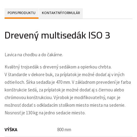
POPIS PRODUKTU
KONTAKTNÝ FORMULÁR
Drevený multisedák ISO 3
Lavica na chodbu a do čakárne.
Kvalitný trojsedák s drevený sedákom a opierkou chrbta.
V štandarde v dekore buk, za príplatok je možné dodať aj v iných
odtieňoch. Šírka sedadla je 470 mm. V základnom prevedení je farba
konštrukcie šedá, za príplatok je možné dodať aj s čiernou alebo
chrómovou konštrukciou. Výrobok je modifikovateľný, napr. je
možnosť dodať s odkladacím stolíkom miesto miesta na sedenie.
Nosnosť je 130 kg na jedno sedacie miesto.
VÝŠKA
800 mm