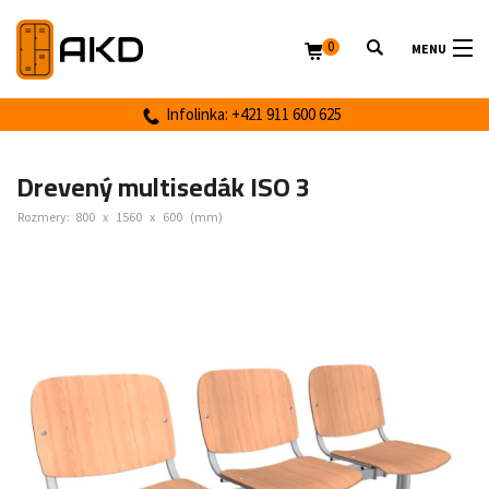
0
MENU
Infolinka: +421 911 600 625
Drevený multisedák ISO 3
Rozmery:
800
x
1560
x
600
(mm)