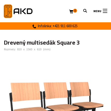
0
MENU
Infolinka: +421 911 600 625
Drevený multisedák Square 3
Rozmery:
810
x
1560
x
610
(mm)