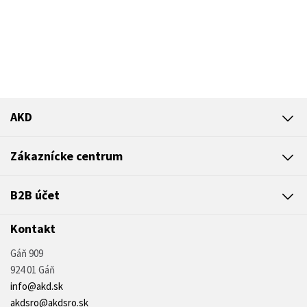
AKD
Zákaznícke centrum
B2B účet
Kontakt
Gáň 909
924 01 Gáň
info@akd.sk
akdsro@akdsro.sk