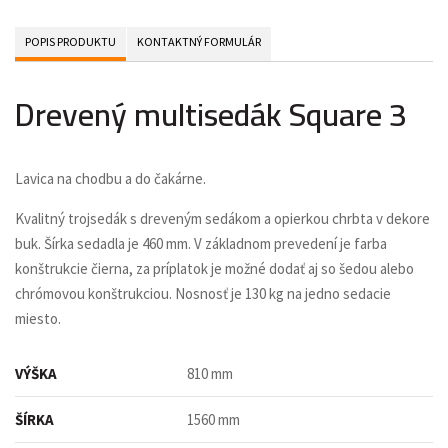
POPIS PRODUKTU
KONTAKTNÝ FORMULÁR
Drevený multisedák Square 3
Lavica na chodbu a do čakárne.
Kvalitný trojsedák s dreveným sedákom a opierkou chrbta v dekore
buk. Šírka sedadla je 460 mm. V základnom prevedení je farba
konštrukcie čierna, za príplatok je možné dodať aj so šedou alebo
chrómovou konštrukciou. Nosnosť je 130 kg na jedno sedacie
miesto.
VÝŠKA
810 mm
ŠÍRKA
1560 mm