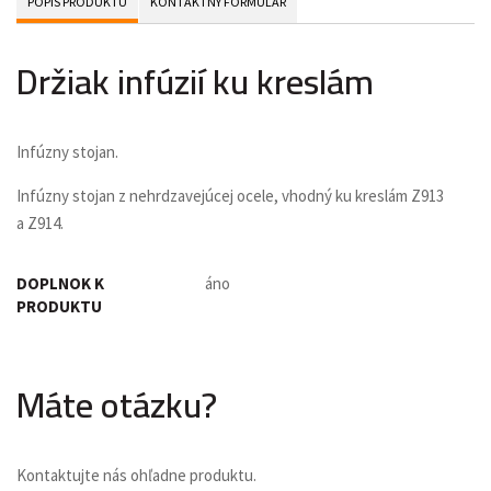
POPIS PRODUKTU
KONTAKTNÝ FORMULÁR
Držiak infúzií ku kreslám
Infúzny stojan.
Infúzny stojan z nehrdzavejúcej ocele, vhodný ku kreslám Z913
a Z914.
DOPLNOK K
áno
PRODUKTU
Máte otázku?
Kontaktujte nás ohľadne produktu.