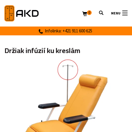
0
MENU
Infolinka: +421 911 600 625
Držiak infúzií ku kreslám