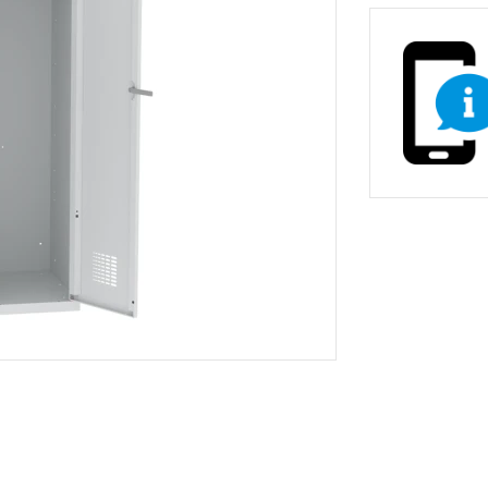
non-stop prevádzky
Zdravotnícke a oše
vé stoličky
Stoličky pre gastr
asážne ležadlá
ka
Nemocničné postele
Stoličky, kreslá a se
Prebaľovacie pulty
Dielenské vozíky a
inštrumenty
Infúzne stojany
ecializovaným určením
tojany s košmi
rádla a odpadu
 žiariče
Vešiaky
Trubkové systémy 
vé regály
ly
Regály do obchodu
Drevený nábytok p