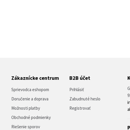
Zákaznícke centrum
B2B účet
G
Sprievodca eshopom
Prihlásiť
9
Doručenie a doprava
Zabudnuté heslo
i
Možnosti platby
Registrovať
a
Obchodné podmienky
Riešenie sporov
P