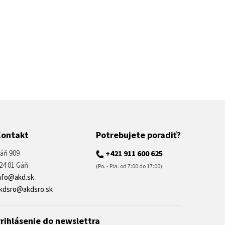
Kontakt
Potrebujete poradiť?
áň 909
+421 911 600 625
24 01 Gáň
(Po. - Pia. od 7:00 do 17:00)
nfo@akd.sk
kdsro@akdsro.sk
rihlásenie do newslettra