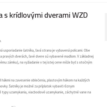
a s krídlovými dverami WZD
.
á usporiadanie šatníka, ľavá strana je vybavená policami. Obe
 pravých dverách, ľavé dvere sú vybavené madlom. V základnej
mu zámku), na vyžiadanie v tej istej cene môže byť s otočným
s 3 hákmi na zavesenie oblečenia, plastovým hákom na každých
vky. Šatníky je možné za príplatok vybaviť rôznym
 iné typy uzamykania, viacbodové uzamykanie, záchytné vane na