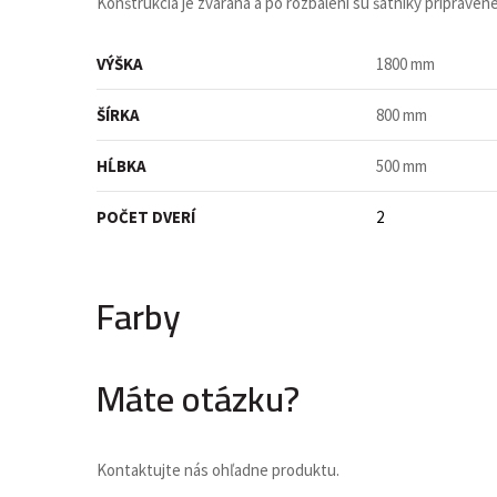
Konštrukcia je zváraná a po rozbalení sú šatníky pripravené
VÝŠKA
1800 mm
ŠÍRKA
800 mm
HĹBKA
500 mm
POČET DVERÍ
2
Farby
Máte otázku?
Kontaktujte nás ohľadne produktu.