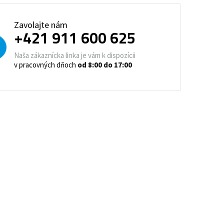
trovacie nočné stolíky
Zavolajte nám
o a horeca
+421 911 600 625
denie
Barové stoličky
Naša zákaznícka linka je vám k dispozícii
v pracovných dňoch
od 8:00 do 17:00
 kontajnery
- Lean Manufacturing
re domovy seniorov