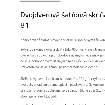
Dvojdverová šatňová skriň
81
Kombinovaná skriňa s dvoma dverami a spoločným zámkom
2-dverová kombinovaná skriňa šírky 800 mm. Pravá strana m
dvere majú spoločné jednobodové uzamykanie. Zámok je na
cene s jednobodovým uzamykaním na kľúč (2 kľúče ku každé
uzáverom na visiaci zámok (visiaci zámok nie je v cene).
Skriňa je vybavená policami s nosnosťou 10 kg, 1 x tyčou 
dverách, zrkadlom a samolepiacim plastovým držiakom meno
príslušenstvom a doplnkami, ako sú napr. šikmé striešky,
obuv, generálny kľúč atď.