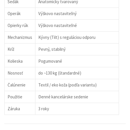
Sedák
Anatomicky tvarovaný
Operák
Výškovo nastaviteľný
Opierky rúk
Výškovo nastaviteľné
Mechanizmus
Kývny (Tilt) s reguláciou odporu
Kríž
Pevný, stabilný
Kolieska
Pogumované
Nosnosť
do ~130 kg (štandardné)
Čalúnenie
Textil / eko koža (podľa variantu)
Použitie
Denné kancelárske sedenie
Záruka
3 roky