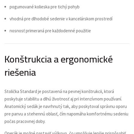
pogumované kolieska pre tichý pohyb
vhodná pre dlhodobé sedenie v kancelárskom prostredí
nosnosť primeraná pre každodenné použitie
Konštrukcia a ergonomické
riešenia
Stolička Standard je postavená na pevnej konštrukcii, ktorá
poskytuje stabilitu a dlhú životnosť aj pri intenzívnom používaní.
Anatomický sedák je navrhnutý tak, aby poskytoval správnu oporu
pre panvu a stehennú oblasť, čím napomáha komfortnému sedeniu
počas pracovnej doby.
Operák je možné nastaviť výškovo, čo umožňuje lepšie prispôsobiť