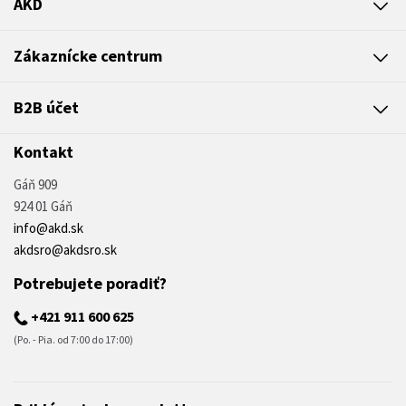
AKD
Zákaznícke centrum
B2B účet
Kontakt
Gáň 909
924 01 Gáň
info@akd.sk
akdsro@akdsro.sk
Potrebujete poradiť?
+421 911 600 625
(Po. - Pia. od 7:00 do 17:00)