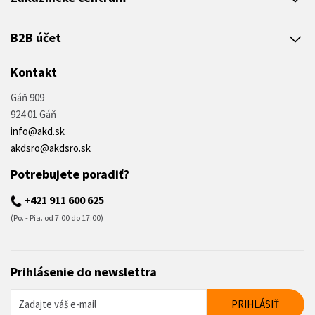
B2B účet
Kontakt
Gáň 909
924 01 Gáň
info@akd.sk
akdsro@akdsro.sk
Potrebujete poradiť?
+421 911 600 625
(Po. - Pia. od 7:00 do 17:00)
Prihlásenie do newslettra