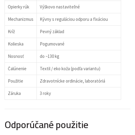
Opierky rúk
Výškovo nastaviteľné
Mechanizmus
Kývny s reguláciou odporu a fixáciou
Kríž
Pevný základ
Kolieska
Pogumované
Nosnosť
do ~130 kg
Čalúnenie
Textil / eko koža (podľa variantu)
Použitie
Zdravotnícke ordinácie, laboratóriá
Záruka
3 roky
Odporúčané použitie