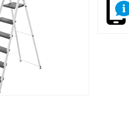
non-stop prevádzky
Zdravotnícke a oše
vé stoličky
Stoličky pre gastr
asážne ležadlá
ka
Nemocničné postele
Stoličky, kreslá a se
Prebaľovacie pulty
Dielenské vozíky a
inštrumenty
Infúzne stojany
ecializovaným určením
tojany s košmi
rádla a odpadu
 žiariče
Vešiaky
Trubkové systémy 
vé regály
ly
Regály do obchodu
Drevený nábytok p