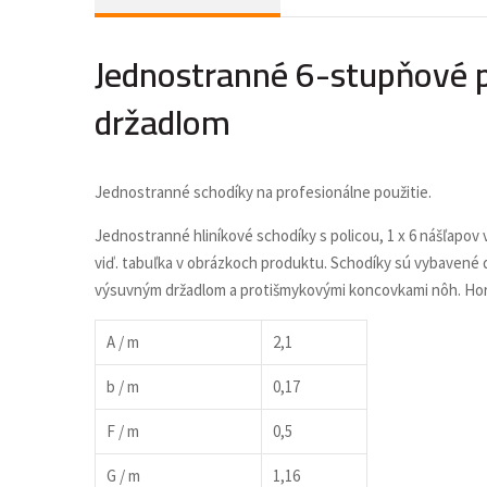
Jednostranné 6-stupňové pr
držadlom
Jednostranné schodíky na profesionálne použitie.
Jednostranné hliníkové schodíky s policou, 1 x 6 nášľapov 
viď. tabuľka v obrázkoch produktu. Schodíky sú vybavené d
výsuvným držadlom a protišmykovými koncovkami nôh. Hor
A / m
2,1
b / m
0,17
F / m
0,5
G / m
1,16