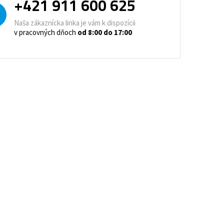
+421 911 600 625
trovacie nočné stolíky
Naša zákaznícka linka je vám k dispozícii
o a horeca
v pracovných dňoch
od 8:00 do 17:00
denie
Barové stoličky
 kontajnery
- Lean Manufacturing
re domovy seniorov