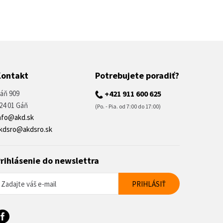
Kontakt
Potrebujete poradiť?
áň 909
+421 911 600 625
24 01 Gáň
(Po. - Pia. od 7:00 do 17:00)
nfo@akd.sk
kdsro@akdsro.sk
rihlásenie do newslettra