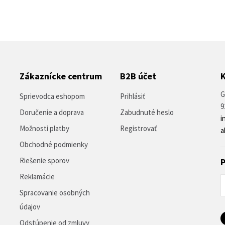
Zákaznícke centrum
B2B účet
G
Sprievodca eshopom
Prihlásiť
9
Doručenie a doprava
Zabudnuté heslo
i
Možnosti platby
Registrovať
a
Obchodné podmienky
Riešenie sporov
P
Reklamácie
Spracovanie osobných
údajov
Odstúpenie od zmluvy