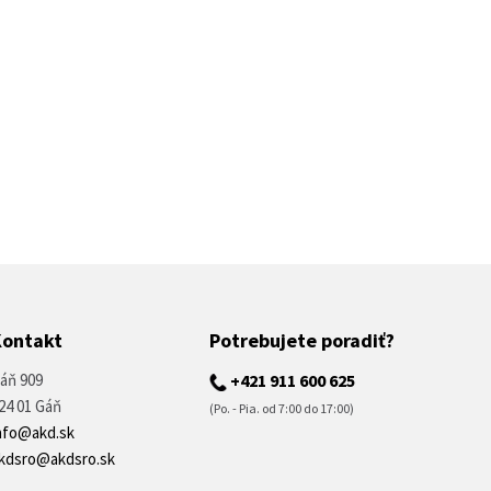
Kontakt
Potrebujete poradiť?
áň 909
+421 911 600 625
24 01 Gáň
(Po. - Pia. od 7:00 do 17:00)
nfo@akd.sk
kdsro@akdsro.sk