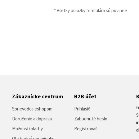
*
Všetky položky formulára sú povinné
Zákaznícke centrum
B2B účet
G
Sprievodca eshopom
Prihlásiť
9
Doručenie a doprava
Zabudnuté heslo
i
Možnosti platby
Registrovať
a
Obchodné podmienky