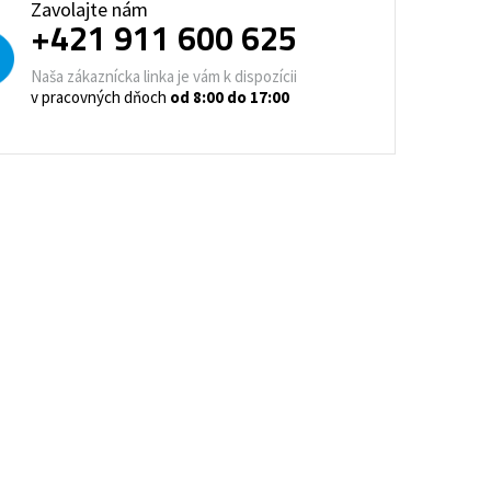
Zavolajte nám
trovacie nočné stolíky
+421 911 600 625
o a horeca
Naša zákaznícka linka je vám k dispozícii
denie
Barové stoličky
v pracovných dňoch
od 8:00 do 17:00
 kontajnery
- Lean Manufacturing
re domovy seniorov