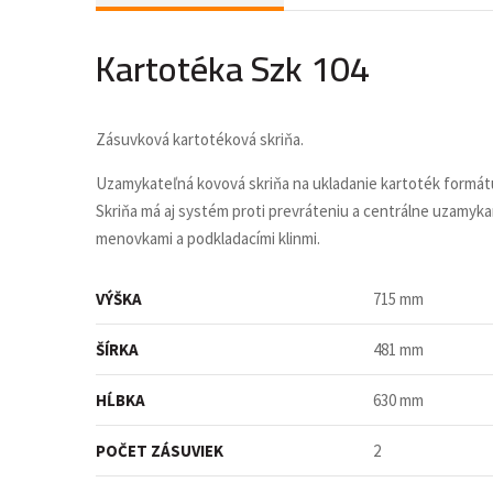
Kartotéka Szk 104
Zásuvková kartotéková skriňa.
Uzamykateľná kovová skriňa na ukladanie kartoték formátu
Skriňa má aj systém proti prevráteniu a centrálne uzamyka
menovkami a podkladacími klinmi.
VÝŠKA
715 mm
ŠÍRKA
481 mm
HĹBKA
630 mm
POČET ZÁSUVIEK
2