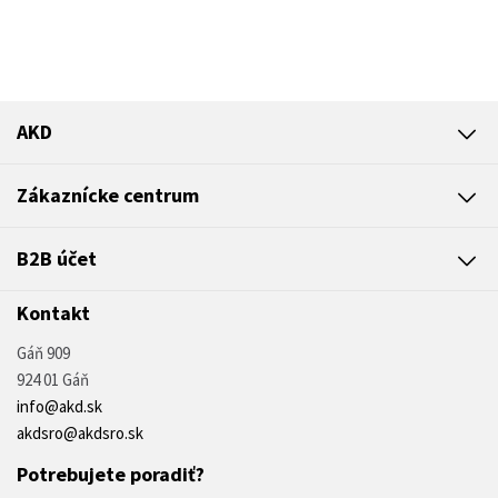
AKD
Zákaznícke centrum
B2B účet
Kontakt
Gáň 909
924 01 Gáň
info@akd.sk
akdsro@akdsro.sk
Potrebujete poradiť?