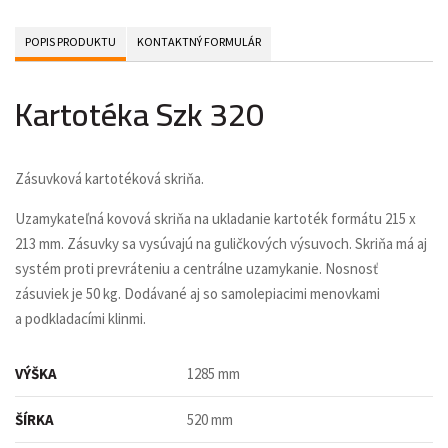
POPIS PRODUKTU
KONTAKTNÝ FORMULÁR
Kartotéka Szk 320
Zásuvková kartotéková skriňa.
Uzamykateľná kovová skriňa na ukladanie kartoték formátu 215 x
213 mm. Zásuvky sa vysúvajú na guličkových výsuvoch. Skriňa má aj
systém proti prevráteniu a centrálne uzamykanie. Nosnosť
zásuviek je 50 kg. Dodávané aj so samolepiacimi menovkami
a podkladacími klinmi.
VÝŠKA
1285 mm
ŠÍRKA
520 mm