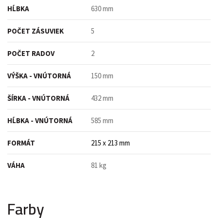
HĹBKA
630 mm
POČET ZÁSUVIEK
5
POČET RADOV
2
VÝŠKA - VNÚTORNÁ
150 mm
ŠÍRKA - VNÚTORNÁ
432 mm
HĹBKA - VNÚTORNÁ
585 mm
FORMÁT
215 x 213 mm
VÁHA
81 kg
Farby