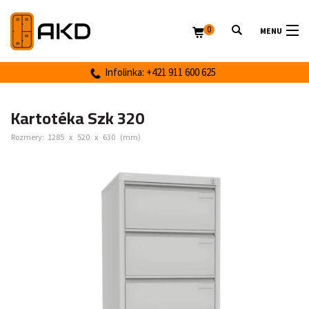
0
MENU
Infolinka: +421 911 600 625
Kartotéka Szk 320
Rozmery:
1285
x
520
x
630
(mm)