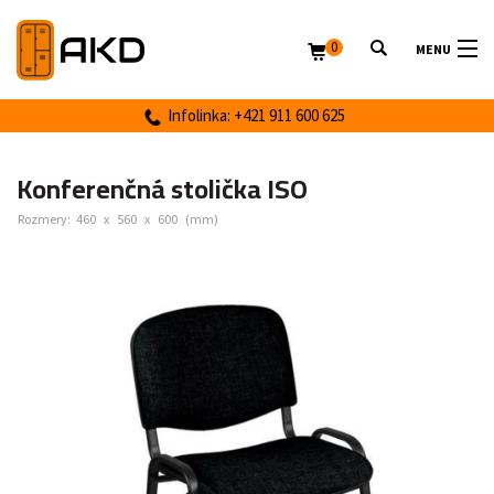
0
MENU
Infolinka: +421 911 600 625
Konferenčná stolička ISO
Rozmery:
460
x
560
x
600
(mm)