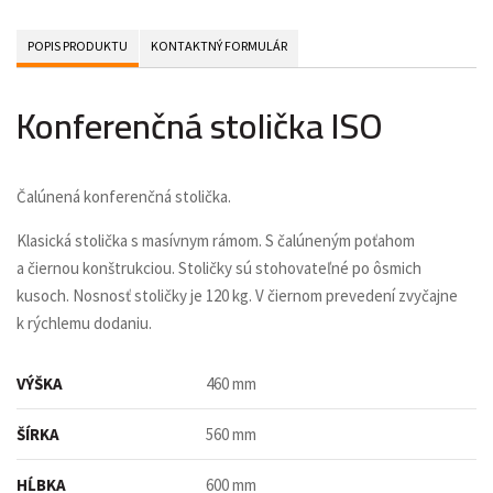
POPIS PRODUKTU
KONTAKTNÝ FORMULÁR
Konferenčná stolička ISO
Čalúnená konferenčná stolička.
Klasická stolička s masívnym rámom. S čalúneným poťahom
a čiernou konštrukciou. Stoličky sú stohovateľné po ôsmich
kusoch. Nosnosť stoličky je 120 kg. V čiernom prevedení zvyčajne
k rýchlemu dodaniu.
VÝŠKA
460 mm
ŠÍRKA
560 mm
HĹBKA
600 mm