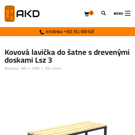
0
MENU
Infolinka: +421 911 600 625
Kovová lavička do šatne s drevenými
doskami Lsz 3
Rozmery:
405
x
1000
x
355
(mm)