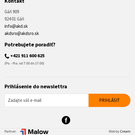
Kontakt
Gáň 909
924 01 Gáň
info@akd.sk
akdsro@akdsro.sk
Potrebujete poradiť?
+421 911 600 625
(Po. - Pia. od 7:00 do 17:00)
Prihlásenie do newslettra
Partner:
Web by
Cream