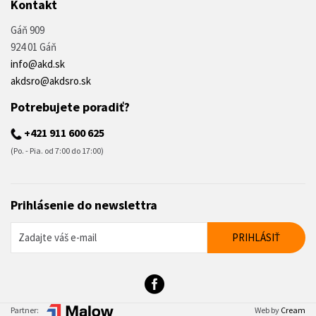
Kontakt
Gáň 909
924 01 Gáň
info@akd.sk
akdsro@akdsro.sk
Potrebujete poradiť?
+421 911 600 625
(Po. - Pia. od 7:00 do 17:00)
Prihlásenie do newslettra
Partner:
Web by
Cream