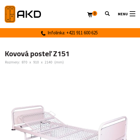
0
MENU
Infolinka: +421 911 600 625
Kovová posteľ Z151
Rozmery:
870
x
910
x
2140
(mm)