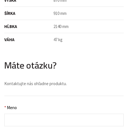
VÝŠKA
870 mm
ŠÍRKA
910 mm
HĹBKA
2140 mm
VÁHA
47 kg
Máte otázku?
Kontaktujte nás ohľadne produktu.
*
Meno