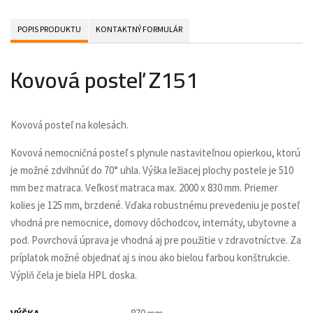
POPIS PRODUKTU
KONTAKTNÝ FORMULÁR
Kovová posteľ Z151
Kovová posteľ na kolesách.
Kovová nemocničná posteľ s plynule nastaviteľnou opierkou, ktorú
je možné zdvihnúť do 70° uhla. Výška ležiacej plochy postele je 510
mm bez matraca. Veľkosť matraca max. 2000 x 830 mm. Priemer
kolies je 125 mm, brzdené. Vďaka robustnému prevedeniu je posteľ
vhodná pre nemocnice, domovy dôchodcov, internáty, ubytovne a
pod. Povrchová úprava je vhodná aj pre použitie v zdravotníctve. Za
príplatok možné objednať aj s inou ako bielou farbou konštrukcie.
Výplň čela je biela HPL doska.