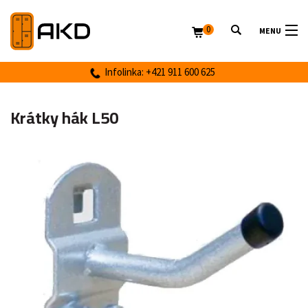
0
MENU
Infolinka: +421 911 600 625
Krátky hák L50