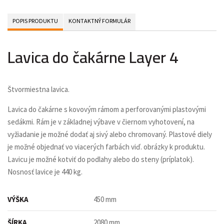
POPIS PRODUKTU
KONTAKTNÝ FORMULÁR
Lavica do čakárne Layer 4
Štvormiestna lavica.
Lavica do čakárne s kovovým rámom a perforovanými plastovými
sedákmi. Rám je v základnej výbave v čiernom vyhotovení, na
vyžiadanie je možné dodať aj sivý alebo chromovaný. Plastové diely
je možné objednať vo viacerých farbách viď. obrázky k produktu.
Lavicu je možné kotviť do podlahy alebo do steny (príplatok).
Nosnosť lavice je 440 kg.
VÝŠKA
450 mm
ŠÍRKA
2080 mm