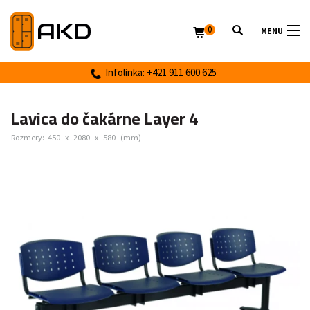
0
MENU
Infolinka: +421 911 600 625
Lavica do čakárne Layer 4
Rozmery:
450
x
2080
x
580
(mm)