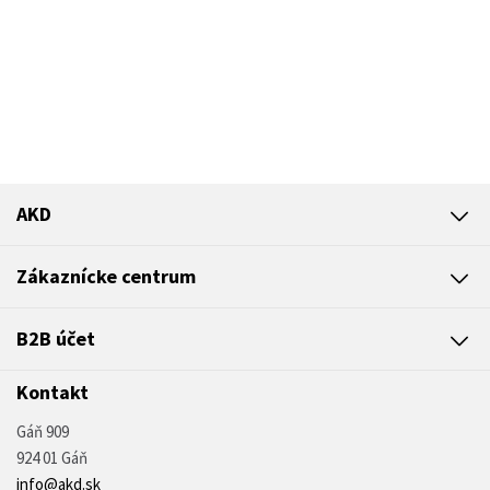
AKD
Zákaznícke centrum
B2B účet
Kontakt
Gáň 909
924 01 Gáň
info@akd.sk