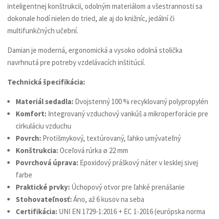
inteligentnej konštrukcii, odolným materiálom a všestrannosti sa
dokonale hodí nielen do tried, ale aj do knižníc, jedální či
multifunkčných učební.
Damian je moderná, ergonomická a vysoko odolná stolička
navrhnutá pre potreby vzdelávacích inštitúcií.
Technická špecifikácia:
Materiál sedadla:
Dvojstenný 100 % recyklovaný polypropylén
Komfort:
Integrovaný vzduchový vankúš a mikroperforácie pre
cirkuláciu vzduchu
Povrch:
Protišmykový, textúrovaný, ľahko umývateľný
Konštrukcia:
Oceľová rúrka ø 22 mm
Povrchová úprava:
Epoxidový práškový náter v lesklej sivej
farbe
Praktické prvky:
Úchopový otvor pre ľahké prenášanie
Stohovateľnosť:
Áno, až 6 kusov na seba
Certifikácia:
UNI EN 1729-1:2016 + EC 1-2016 (európska norma