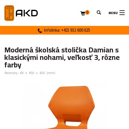
0
MENU
Infolinka: +421 911 600 625
Moderná školská stolička Damian s
klasickými nohami, veľkosť 3, rôzne
farby
Rozmery:
68
x
450
x
420
(mm)