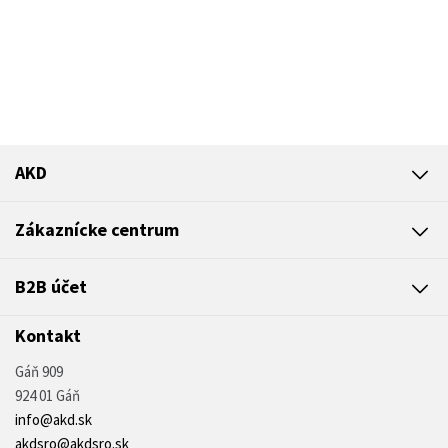
AKD
Zákaznícke centrum
B2B účet
Kontakt
Gáň 909
924 01 Gáň
info@akd.sk
akdsro@akdsro.sk