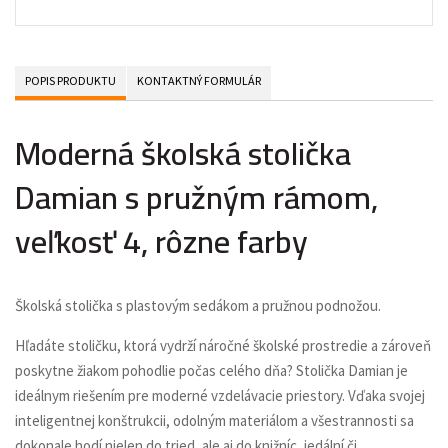
POPIS PRODUKTU
KONTAKTNÝ FORMULÁR
Moderná školská stolička
Damian s pružným rámom,
veľkosť 4, rôzne farby
Školská stolička s plastovým sedákom a pružnou podnožou.
Hľadáte stoličku, ktorá vydrží náročné školské prostredie a zároveň
poskytne žiakom pohodlie počas celého dňa? Stolička Damian je
ideálnym riešením pre moderné vzdelávacie priestory. Vďaka svojej
inteligentnej konštrukcii, odolným materiálom a všestrannosti sa
dokonale hodí nielen do tried, ale aj do knižníc, jedální či