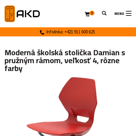
0
MENU
Infolinka: +421 911 600 625
Moderná školská stolička Damian s
pružným rámom, veľkosť 4, rôzne
farby