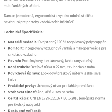
multifunkčných učební.
Damian je moderná, ergonomická a vysoko odolná stolička
navrhnutá pre potreby vzdelávacích inštitúcií.
Technická špecifikácia:
Materiál sedadla:
Dvojstenný 100 % recyklovaný polypropylén
Komfort:
Integrovaný vzduchový vankúš a mikroperforácie pre
cirkuláciu vzduchu
Povrch:
Protišmykový, textúrovaný, ľahko umývateľný
Konštrukcia:
Oceľová rúrka ø 22 mm, tzv. bociania noha
Povrchová úprava:
Epoxidový práškový náter v lesklej sivej
farbe
Praktické prvky:
Úchopový otvor pre ľahké prenášanie
Stohovateľnosť:
Áno, až 6 kusov na seba
Certifikácia:
UNI EN 1729-1:2016 + EC 1-2016 (európska norma
pre školský nábytok)
Dostupné veľkosti: