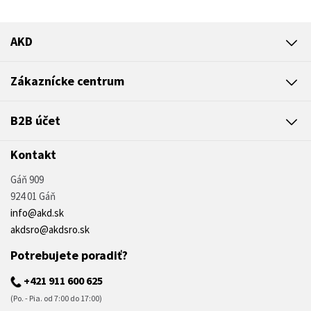
AKD
Zákaznícke centrum
B2B účet
Kontakt
Gáň 909
924 01 Gáň
info@akd.sk
akdsro@akdsro.sk
Potrebujete poradiť?
+421 911 600 625
(Po. - Pia. od 7:00 do 17:00)