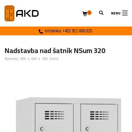
0
MENU
Infolinka: +421 911 600 625
Nadstavba nad šatník NSum 320
Rozmery:
400
x
600
x
500
(mm)