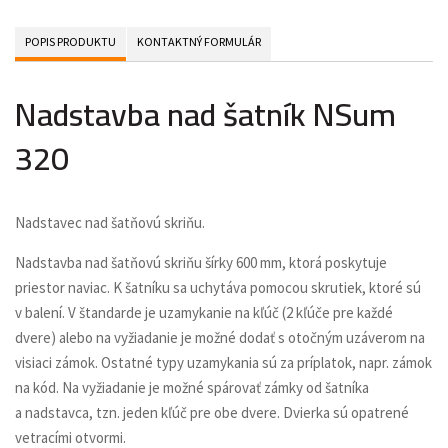
POPIS PRODUKTU
KONTAKTNÝ FORMULÁR
Nadstavba nad šatník NSum
320
Nadstavec nad šatňovú skriňu.
Nadstavba nad šatňovú skriňu šírky 600 mm, ktorá poskytuje
priestor naviac. K šatníku sa uchytáva pomocou skrutiek, ktoré sú
v balení. V štandarde je uzamykanie na kľúč (2 kľúče pre každé
dvere) alebo na vyžiadanie je možné dodať s otočným uzáverom na
visiaci zámok. Ostatné typy uzamykania sú za príplatok, napr. zámok
na kód. Na vyžiadanie je možné spárovať zámky od šatníka
a nadstavca, tzn. jeden kľúč pre obe dvere. Dvierka sú opatrené
vetracími otvormi.