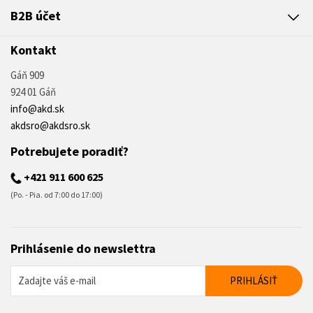
B2B účet
Kontakt
Gáň 909
924 01 Gáň
info@akd.sk
akdsro@akdsro.sk
Potrebujete poradiť?
+421 911 600 625
(Po. - Pia. od 7:00 do 17:00)
Prihlásenie do newslettra