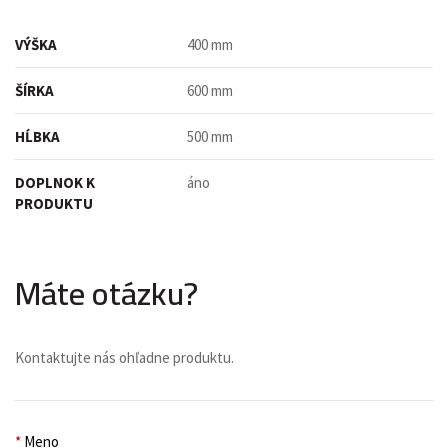
VÝŠKA
400 mm
ŠÍRKA
600 mm
HĹBKA
500 mm
DOPLNOK K
áno
PRODUKTU
Máte otázku?
Kontaktujte nás ohľadne produktu.
*
Meno