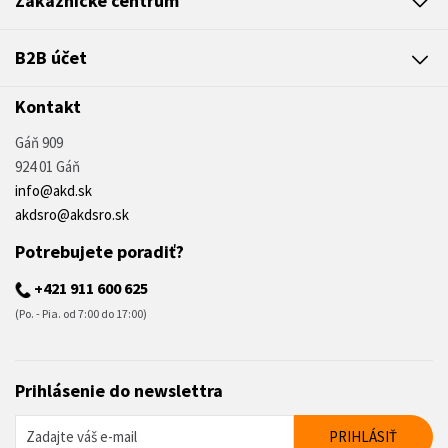
Zákaznícke centrum
B2B účet
Kontakt
Gáň 909
924 01 Gáň
info@akd.sk
akdsro@akdsro.sk
Potrebujete poradiť?
+421 911 600 625
(Po. - Pia. od 7:00 do 17:00)
Prihlásenie do newslettra