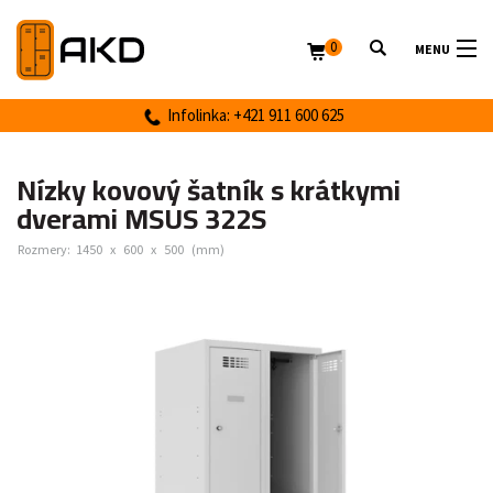
0
MENU
Infolinka: +421 911 600 625
Nízky kovový šatník s krátkymi
dverami MSUS 322S
Rozmery:
1450
x
600
x
500
(mm)