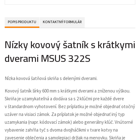
POPIS PRODUKTU
KONTAKTNÝ FORMULÁR
Nízky kovový šatník s krátkymi
dverami MSUS 322S
Nízka kovová šatňová skriňa s delenými dverami.
Kovový šatník šírky 600 mm s krátkymi dverami a zníženou výškou.
Skriňa je uzamykateľná a dodáva sa s 2 kľúčmi pre každé dvere
v štandardnom vyhotovení. Bez príplatku je možné objednať otočný
uzáver na visiaci zámok. Za príplatok je možné objednať iný typ
uzamykania (napr. kódovací zámok) alebo generálny kľúč. Vnútorné
vybavenie zahŕňa tyč s dvoma dvojháčikmi v tvare kotvy na
zavesenie oblečenia a samolepiaci držiak na menovku. Skriňa je