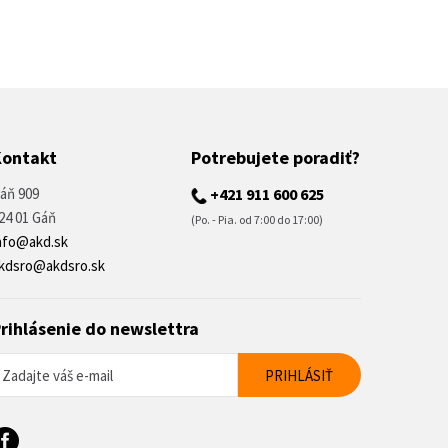
Kontakt
Potrebujete poradiť?
áň 909
+421 911 600 625
24 01 Gáň
(Po. - Pia. od 7:00 do 17:00)
nfo@akd.sk
kdsro@akdsro.sk
rihlásenie do newslettra