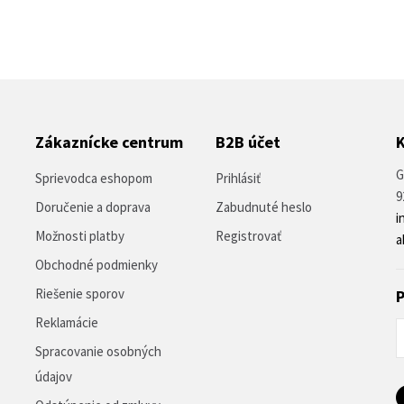
Zákaznícke centrum
B2B účet
G
Sprievodca eshopom
Prihlásiť
9
Doručenie a doprava
Zabudnuté heslo
i
Možnosti platby
Registrovať
a
Obchodné podmienky
Riešenie sporov
P
Reklamácie
Spracovanie osobných
údajov