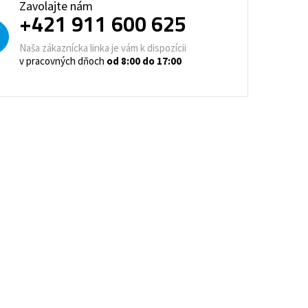
Zavolajte nám
trovacie nočné stolíky
+421 911 600 625
o a horeca
Naša zákaznícka linka je vám k dispozícii
denie
Barové stoličky
v pracovných dňoch
od 8:00 do 17:00
 kontajnery
- Lean Manufacturing
re domovy seniorov