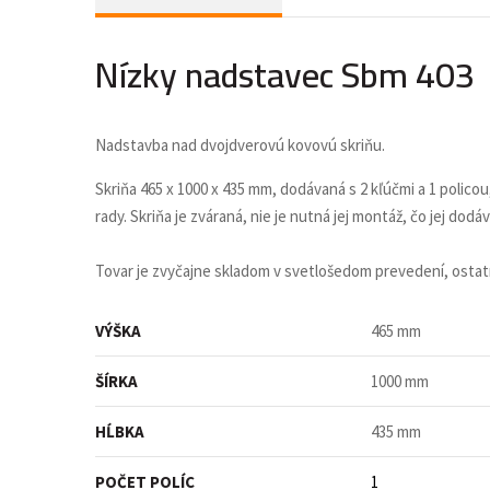
Nízky nadstavec Sbm 403
Nadstavba nad dvojdverovú kovovú skriňu.
Skriňa 465 x 1000 x 435 mm, dodávaná s 2 kľúčmi a 1 policou
rady. Skriňa je zváraná, nie je nutná jej montáž, čo jej dodáv
Tovar je zvyčajne skladom v svetlošedom prevedení, osta
VÝŠKA
465 mm
ŠÍRKA
1000 mm
HĹBKA
435 mm
POČET POLÍC
1