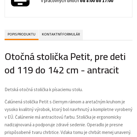
v pracovných dňoch
od 8:00 do 17:00
POPIS PRODUKTU
KONTAKTNÝ FORMULÁR
Otočná stolička Petit, pre deti
od 119 do 142 cm - antracit
Detská otočná stolička k písaciemu stolu.
Čalúnená stolička Petit s čiernym rámom a aretačným kruhom je
vysoko kvalitný výrobok, ktorý bol navrhnutý a kompletne vyrobený
v EÚ. Čalúnenie má antracitovú farbu. Stolička je ergonomicky
nadizajnovaná a podporuje zdravé sedenie. Operadlo je presne
prispôsobené tvaru chrbtice. Vďaka tomu je chrbát menej unavený.