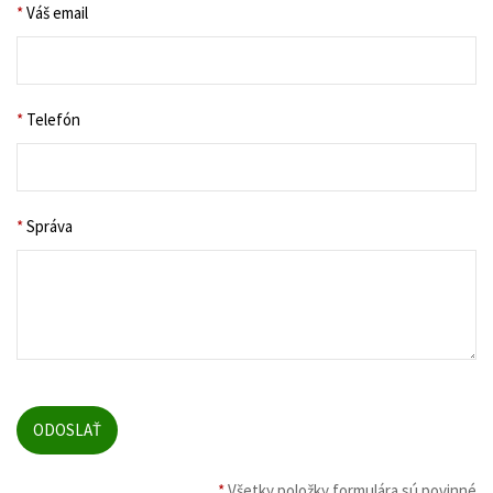
*
Váš email
*
Telefón
*
Správa
*
Všetky položky formulára sú povinné