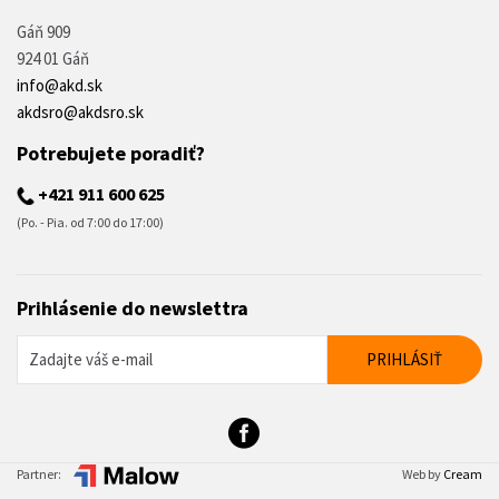
Gáň 909
924 01 Gáň
info@akd.sk
akdsro@akdsro.sk
Potrebujete poradiť?
+421 911 600 625
(Po. - Pia. od 7:00 do 17:00)
Prihlásenie do newslettra
Partner:
Web by
Cream