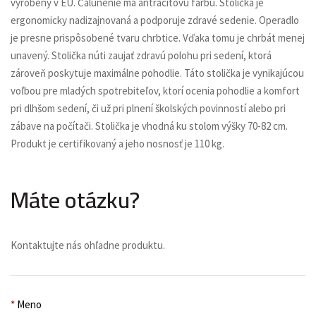
vyrobený v EÚ. Čalúnenie má antracitovú farbu. Stolička je
ergonomicky nadizajnovaná a podporuje zdravé sedenie. Operadlo
je presne prispôsobené tvaru chrbtice. Vďaka tomu je chrbát menej
unavený. Stolička núti zaujať zdravú polohu pri sedení, ktorá
zároveň poskytuje maximálne pohodlie. Táto stolička je vynikajúcou
voľbou pre mladých spotrebiteľov, ktorí ocenia pohodlie a komfort
pri dlhšom sedení, či už pri plnení školských povinností alebo pri
zábave na počítači. Stolička je vhodná ku stolom výšky 70-82 cm.
Produkt je certifikovaný a jeho nosnosť je 110 kg.
Máte otázku?
Kontaktujte nás ohľadne produktu.
*
Meno