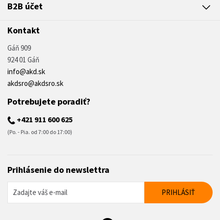
B2B účet
Kontakt
Gáň 909
924 01 Gáň
info@akd.sk
akdsro@akdsro.sk
Potrebujete poradiť?
+421 911 600 625
(Po. - Pia. od 7:00 do 17:00)
Prihlásenie do newslettra