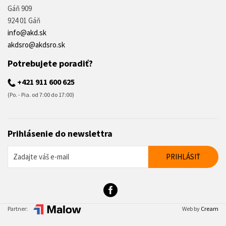
Gáň 909
924 01 Gáň
info@akd.sk
akdsro@akdsro.sk
Potrebujete poradiť?
+421 911 600 625
(Po. - Pia. od 7:00 do 17:00)
Prihlásenie do newslettra
Partner:
Web by
Cream