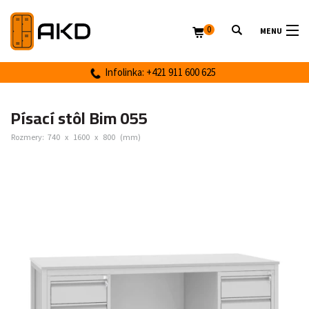
0
MENU
Infolinka: +421 911 600 625
Písací stôl Bim 055
Rozmery:
740
x
1600
x
800
(mm)