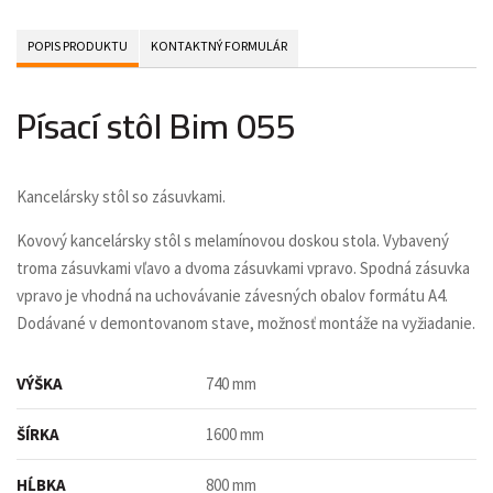
POPIS PRODUKTU
KONTAKTNÝ FORMULÁR
Písací stôl Bim 055
Kancelársky stôl so zásuvkami.
Kovový kancelársky stôl s melamínovou doskou stola. Vybavený
troma zásuvkami vľavo a dvoma zásuvkami vpravo. Spodná zásuvka
vpravo je vhodná na uchovávanie závesných obalov formátu A4.
Dodávané v demontovanom stave, možnosť montáže na vyžiadanie.
VÝŠKA
740 mm
ŠÍRKA
1600 mm
HĹBKA
800 mm