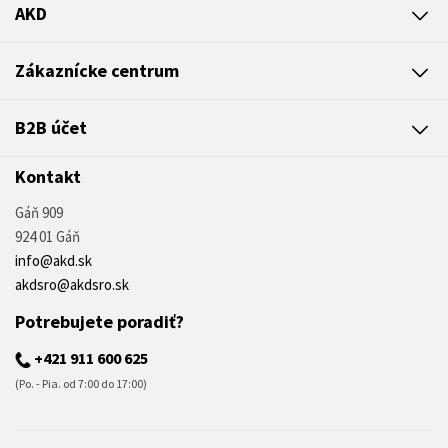
AKD
Zákaznícke centrum
B2B účet
Kontakt
Gáň 909
924 01 Gáň
info@akd.sk
akdsro@akdsro.sk
Potrebujete poradiť?
+421 911 600 625
(Po. - Pia. od 7:00 do 17:00)