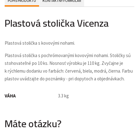
POPIS PRODUKTU
KONTAKTNÝ FORMULÁR
Plastová stolička Vicenza
Plastová stolička s kovovými nohami.
Plastová stolička s pochrómovanými kovovými nohami. Stoličky sú
stohovateľné po 10 ks. Nosnosť výrobku je 110 kg. Zvyčajne je
k rýchlemu dodaniu vo farbách: červená, biela, modrá, čierna. Farbu
plastov uvádzajte do poznámky - pri dopytoch a objednávkach.
VÁHA
3.3 kg
Máte otázku?