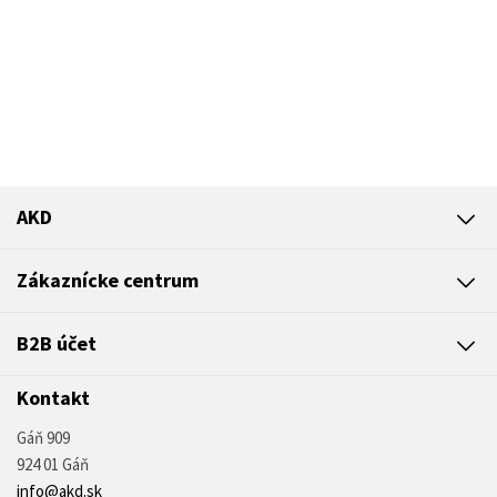
AKD
Zákaznícke centrum
B2B účet
Kontakt
Gáň 909
924 01 Gáň
info@akd.sk