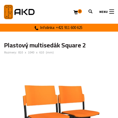
0
MENU
Infolinka: +421 911 600 625
Plastový multisedák Square 2
Rozmery:
810
x
1040
x
610
(mm)