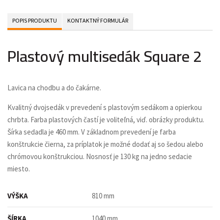
POPIS PRODUKTU
KONTAKTNÝ FORMULÁR
Plastový multisedák Square 2
Lavica na chodbu a do čakárne.
Kvalitný dvojsedák v prevedení s plastovým sedákom a opierkou
chrbta. Farba plastových častí je voliteľná, viď. obrázky produktu.
Šírka sedadla je 460 mm. V základnom prevedení je farba
konštrukcie čierna, za príplatok je možné dodať aj so šedou alebo
chrómovou konštrukciou. Nosnosť je 130 kg na jedno sedacie
miesto.
VÝŠKA
810 mm
ŠÍRKA
1040 mm