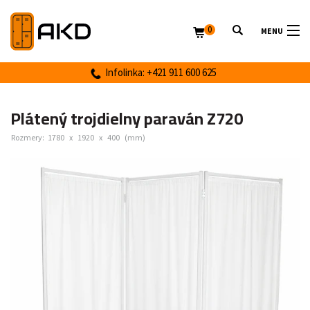
0
MENU
Infolinka: +421 911 600 625
Plátený trojdielny paraván Z720
Rozmery:
1780
x
1920
x
400
(mm)