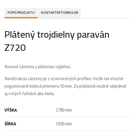
POPIS PRODUKTU
KONTAKTNÝ FORMULÁR
Plátený trojdielny paraván
Z720
Kovová zástena s plátenou výplňou.
Konštrukcia zásteny je z uzatvorených profilov. Vozík má otočné
pogumované kolesá priemeru 50 mm. Za príplatok možné objednať
aj v iných farbách ako biela.
VÝŠKA
1780 mm
ŠÍRKA
1920 mm